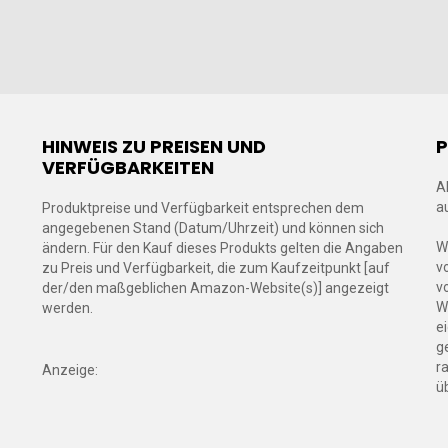
HINWEIS ZU PREISEN UND
VERFÜGBARKEITEN
A
a
Produktpreise und Verfügbarkeit entsprechen dem
angegebenen Stand (Datum/Uhrzeit) und können sich
W
ändern. Für den Kauf dieses Produkts gelten die Angaben
v
zu Preis und Verfügbarkeit, die zum Kaufzeitpunkt [auf
v
der/den maßgeblichen Amazon-Website(s)] angezeigt
W
werden.
e
g
r
Anzeige:
ü