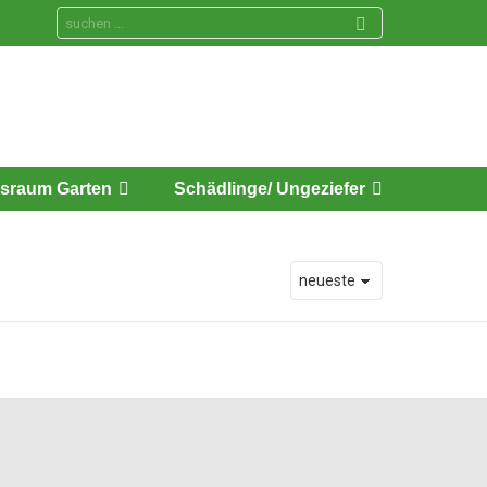
Search
for:
sraum Garten
Schädlinge/ Ungeziefer