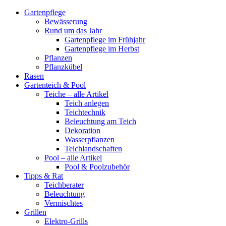
Gartenpflege
Bewässerung
Rund um das Jahr
Gartenpflege im Frühjahr
Gartenpflege im Herbst
Pflanzen
Pflanzkübel
Rasen
Gartenteich & Pool
Teiche – alle Artikel
Teich anlegen
Teichtechnik
Beleuchtung am Teich
Dekoration
Wasserpflanzen
Teichlandschaften
Pool – alle Artikel
Pool & Poolzubehör
Tipps & Rat
Teichberater
Beleuchtung
Vermischtes
Grillen
Elektro-Grills