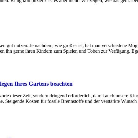
chten. Kling kompliziert? Ist es aber nicht! Wir zeigen, wie das geht.
iesen gut nutzen. Je nachdem, wie groß er ist, hat man verschiedene M
llen ihn gerne ihren Kindern zum Spielen und Toben zur Verfügung. E
egen Ihres Gartens beachten
rte dieser Zeit, sondern dringend erforderlich, damit auch unsere Kin
 Steigende Kosten für fossile Brennstoffe und der verstärkte Wunsch 