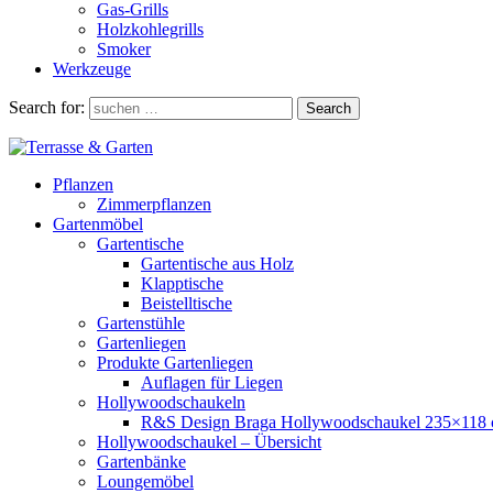
Gas-Grills
Holzkohlegrills
Smoker
Werkzeuge
Search for:
Search
Pflanzen
Zimmerpflanzen
Gartenmöbel
Gartentische
Gartentische aus Holz
Klapptische
Beistelltische
Gartenstühle
Gartenliegen
Produkte Gartenliegen
Auflagen für Liegen
Hollywoodschaukeln
R&S Design Braga Hollywoodschaukel 235×118
Hollywoodschaukel – Übersicht
Gartenbänke
Loungemöbel