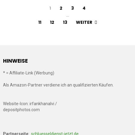
1
2
3
4
…
WEITER
11
12
13
HINWEISE
* = Affiliate-Link (Werbung)
Als Amazon-Partner verdiene ich an qualifizierten Käufen.
Website-Icon: irfankhanalvi /
depositphotos.com
Partnerseite
:
schluesseldienst-jetzt.de