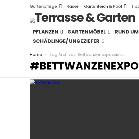
Gartenpflege
Rasen
Gartenteich & Pool
Tip
PFLANZEN
GARTENMÖBEL
RUND UM 
SCHÄDLINGE/ UNGEZIEFER
You are here:
Home
Tag Archives: Bettwanzenexpositionsschutz
BETTWANZENEXPO
LATEST
STORIES