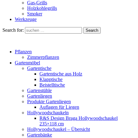
Gas-Grills
Holzkohlegrills
Smoker
Werkzeuge
Search for:
Search
Pflanzen
Zimmerpflanzen
Gartenmöbel
Gartentische
Gartentische aus Holz
Klapptische
Beistelltische
Gartenstühle
Gartenliegen
Produkte Gartenliegen
Auflagen für Liegen
Hollywoodschaukeln
R&S Design Braga Hollywoodschaukel
235×118 cm
Hollywoodschaukel – Übersicht
Gartenbänke