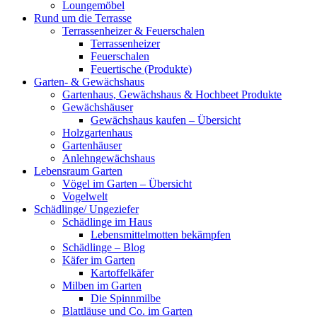
Loungemöbel
Rund um die Terrasse
Terrassenheizer & Feuerschalen
Terrassenheizer
Feuerschalen
Feuertische (Produkte)
Garten- & Gewächshaus
Gartenhaus, Gewächshaus & Hochbeet Produkte
Gewächshäuser
Gewächshaus kaufen – Übersicht
Holzgartenhaus
Gartenhäuser
Anlehngewächshaus
Lebensraum Garten
Vögel im Garten – Übersicht
Vogelwelt
Schädlinge/ Ungeziefer
Schädlinge im Haus
Lebensmittelmotten bekämpfen
Schädlinge – Blog
Käfer im Garten
Kartoffelkäfer
Milben im Garten
Die Spinnmilbe
Blattläuse und Co. im Garten