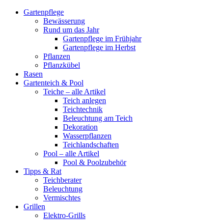
Gartenpflege
Bewässerung
Rund um das Jahr
Gartenpflege im Frühjahr
Gartenpflege im Herbst
Pflanzen
Pflanzkübel
Rasen
Gartenteich & Pool
Teiche – alle Artikel
Teich anlegen
Teichtechnik
Beleuchtung am Teich
Dekoration
Wasserpflanzen
Teichlandschaften
Pool – alle Artikel
Pool & Poolzubehör
Tipps & Rat
Teichberater
Beleuchtung
Vermischtes
Grillen
Elektro-Grills