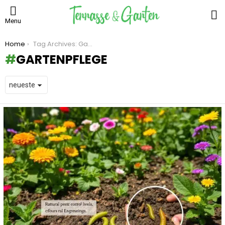
S
Menu
You are here:
Home
Tag Archives: Gartenpflege
GARTENPFLEGE
LATEST
STORIES