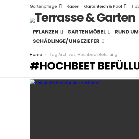
Gartenpflege
Rasen
Gartenteich & Pool
Tip
PFLANZEN
GARTENMÖBEL
RUND UM 
SCHÄDLINGE/ UNGEZIEFER
You are here:
Home
Tag Archives: Hochbeet Befüllung
HOCHBEET BEFÜLL
LATEST
STORIES