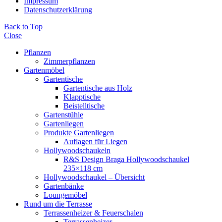
Impressum
Datenschutzerklärung
Back to Top
Close
Pflanzen
Zimmerpflanzen
Gartenmöbel
Gartentische
Gartentische aus Holz
Klapptische
Beistelltische
Gartenstühle
Gartenliegen
Produkte Gartenliegen
Auflagen für Liegen
Hollywoodschaukeln
R&S Design Braga Hollywoodschaukel
235×118 cm
Hollywoodschaukel – Übersicht
Gartenbänke
Loungemöbel
Rund um die Terrasse
Terrassenheizer & Feuerschalen
Terrassenheizer