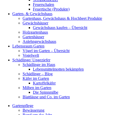
Feuerschalen
Feuertische (Produkte)
Garten- & Gewächshaus
Gartenhaus, Gewächshaus & Hochbeet Produkte
Gewächshäuser
Gewächshaus kaufen – Übersicht
Holzgartenhaus
Gartenhäuser
Anlehngewächshaus
Lebensraum Garten
Vögel im Garten – Übersicht
Vogelwelt
Schädlinge/ Ungeziefer
Schädlinge im Haus
Lebensmittelmotten bekämpfen
Schädlinge – Blog
Käfer im Garten
Kartoffelkäfer
Milben im Garten
Die Spinnmilbe
Blattläuse und Co. im Garten
Gartenpflege
Bewässerung
Rund um das Jahr