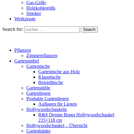
Gas-Grills
Holzkohlegrills
Smoker
Werkzeuge
Search for:
Search
Pflanzen
Zimmerpflanzen
Gartenmöbel
Gartentische
Gartentische aus Holz
Klapptische
Beistelltische
Gartenstühle
Gartenliegen
Produkte Gartenliegen
Auflagen für Liegen
Hollywoodschaukeln
R&S Design Braga Hollywoodschaukel
235×118 cm
Hollywoodschaukel – Übersicht
Gartenbänke