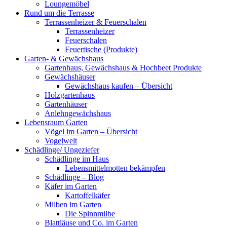
Loungemöbel
Rund um die Terrasse
Terrassenheizer & Feuerschalen
Terrassenheizer
Feuerschalen
Feuertische (Produkte)
Garten- & Gewächshaus
Gartenhaus, Gewächshaus & Hochbeet Produkte
Gewächshäuser
Gewächshaus kaufen – Übersicht
Holzgartenhaus
Gartenhäuser
Anlehngewächshaus
Lebensraum Garten
Vögel im Garten – Übersicht
Vogelwelt
Schädlinge/ Ungeziefer
Schädlinge im Haus
Lebensmittelmotten bekämpfen
Schädlinge – Blog
Käfer im Garten
Kartoffelkäfer
Milben im Garten
Die Spinnmilbe
Blattläuse und Co. im Garten