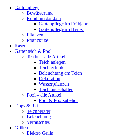
Gartenpflege
Bewässerung
Rund um das Jahr
Gartenpflege im Frühjahr
Gartenpflege im Herbst
Pflanzen
Pflanzkübel
Rasen
Gartenteich & Pool
Teiche – alle Artikel
Teich anlegen
Teichtechnik
Beleuchtung am Teich
Dekoration
Wasserpflanzen
Teichlandschaften
Pool – alle Artikel
Pool & Poolzubehör
Tipps & Rat
Teichberater
Beleuchtung
Vermischtes
Grillen
Elektro-Grills