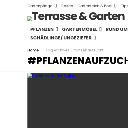
Gartenpflege
Rasen
Gartenteich & Pool
Tip
PFLANZEN
GARTENMÖBEL
RUND UM 
SCHÄDLINGE/ UNGEZIEFER
You are here:
Home
Tag Archives: Pflanzenaufzucht
PFLANZENAUFZUC
LATEST
STORIES