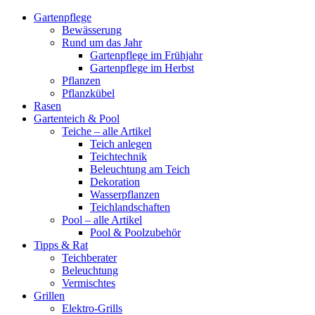
Gartenpflege
Bewässerung
Rund um das Jahr
Gartenpflege im Frühjahr
Gartenpflege im Herbst
Pflanzen
Pflanzkübel
Rasen
Gartenteich & Pool
Teiche – alle Artikel
Teich anlegen
Teichtechnik
Beleuchtung am Teich
Dekoration
Wasserpflanzen
Teichlandschaften
Pool – alle Artikel
Pool & Poolzubehör
Tipps & Rat
Teichberater
Beleuchtung
Vermischtes
Grillen
Elektro-Grills