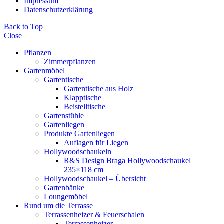
Impressum
Datenschutzerklärung
Back to Top
Close
Pflanzen
Zimmerpflanzen
Gartenmöbel
Gartentische
Gartentische aus Holz
Klapptische
Beistelltische
Gartenstühle
Gartenliegen
Produkte Gartenliegen
Auflagen für Liegen
Hollywoodschaukeln
R&S Design Braga Hollywoodschaukel
235×118 cm
Hollywoodschaukel – Übersicht
Gartenbänke
Loungemöbel
Rund um die Terrasse
Terrassenheizer & Feuerschalen
Terrassenheizer