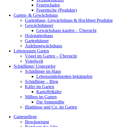
Feuerschalen
Feuertische (Produkte)
Garten- & Gewächshaus
Gartenhaus, Gewächshaus & Hochbeet Produkte
Gewächshäuser
Gewächshaus kaufen – Übersicht
Holzgartenhaus
Gartenhäuser
Anlehngewächshaus
Lebensraum Garten
Vögel im Garten – Übersicht
Vogelwelt
Schädlinge/ Ungeziefer
Schädlinge im Haus
Lebensmittelmotten bekämpfen
Schädlinge – Blog
Käfer im Garten
Kartoffelkäfer
Milben im Garten
Die Spinnmilbe
Blattläuse und Co. im Garten
Gartenpflege
Bewässerung
Rund um das Jahr