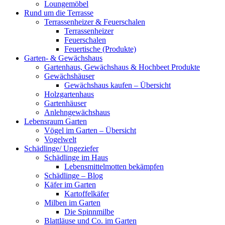
Loungemöbel
Rund um die Terrasse
Terrassenheizer & Feuerschalen
Terrassenheizer
Feuerschalen
Feuertische (Produkte)
Garten- & Gewächshaus
Gartenhaus, Gewächshaus & Hochbeet Produkte
Gewächshäuser
Gewächshaus kaufen – Übersicht
Holzgartenhaus
Gartenhäuser
Anlehngewächshaus
Lebensraum Garten
Vögel im Garten – Übersicht
Vogelwelt
Schädlinge/ Ungeziefer
Schädlinge im Haus
Lebensmittelmotten bekämpfen
Schädlinge – Blog
Käfer im Garten
Kartoffelkäfer
Milben im Garten
Die Spinnmilbe
Blattläuse und Co. im Garten