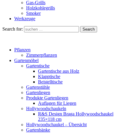
Gas-Grills
Holzkohlegrills
Smoker
Werkzeuge
Search for:
Search
Pflanzen
Zimmerpflanzen
Gartenmöbel
Gartentische
Gartentische aus Holz
Klapptische
Beistelltische
Gartenstühle
Gartenliegen
Produkte Gartenliegen
Auflagen für Liegen
Hollywoodschaukeln
R&S Design Braga Hollywoodschaukel
235×118 cm
Hollywoodschaukel – Übersicht
Gartenbänke