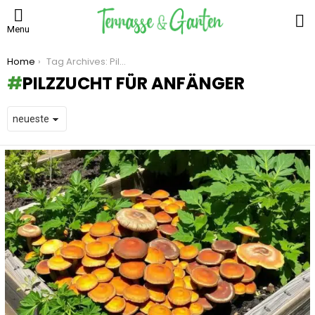
S
Menu
You are here:
Home
Tag Archives: Pilzzucht für Anfänger
PILZZUCHT FÜR ANFÄNGER
LATEST
STORIES