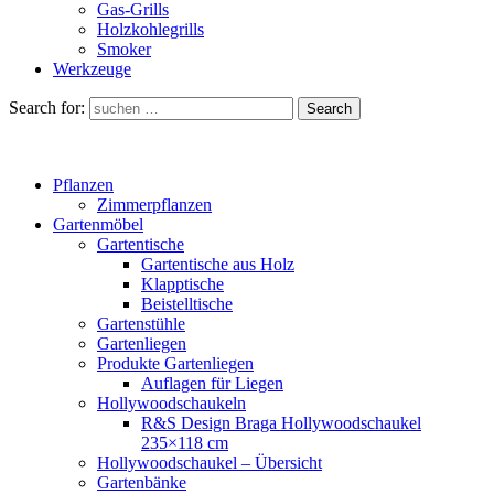
Gas-Grills
Holzkohlegrills
Smoker
Werkzeuge
Search for:
Search
Pflanzen
Zimmerpflanzen
Gartenmöbel
Gartentische
Gartentische aus Holz
Klapptische
Beistelltische
Gartenstühle
Gartenliegen
Produkte Gartenliegen
Auflagen für Liegen
Hollywoodschaukeln
R&S Design Braga Hollywoodschaukel
235×118 cm
Hollywoodschaukel – Übersicht
Gartenbänke