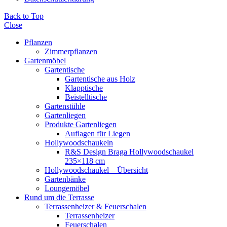
Back to Top
Close
Pflanzen
Zimmerpflanzen
Gartenmöbel
Gartentische
Gartentische aus Holz
Klapptische
Beistelltische
Gartenstühle
Gartenliegen
Produkte Gartenliegen
Auflagen für Liegen
Hollywoodschaukeln
R&S Design Braga Hollywoodschaukel
235×118 cm
Hollywoodschaukel – Übersicht
Gartenbänke
Loungemöbel
Rund um die Terrasse
Terrassenheizer & Feuerschalen
Terrassenheizer
Feuerschalen