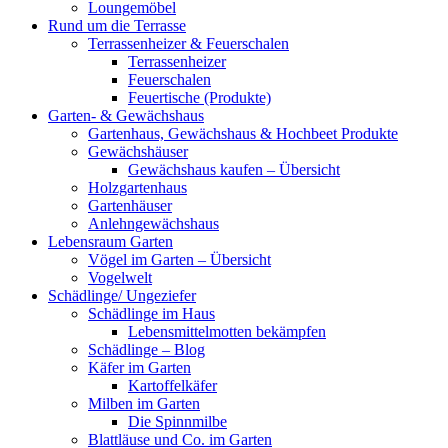
Loungemöbel
Rund um die Terrasse
Terrassenheizer & Feuerschalen
Terrassenheizer
Feuerschalen
Feuertische (Produkte)
Garten- & Gewächshaus
Gartenhaus, Gewächshaus & Hochbeet Produkte
Gewächshäuser
Gewächshaus kaufen – Übersicht
Holzgartenhaus
Gartenhäuser
Anlehngewächshaus
Lebensraum Garten
Vögel im Garten – Übersicht
Vogelwelt
Schädlinge/ Ungeziefer
Schädlinge im Haus
Lebensmittelmotten bekämpfen
Schädlinge – Blog
Käfer im Garten
Kartoffelkäfer
Milben im Garten
Die Spinnmilbe
Blattläuse und Co. im Garten