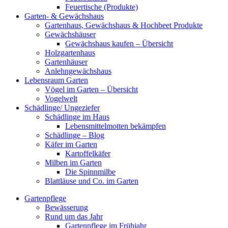
Feuertische (Produkte)
Garten- & Gewächshaus
Gartenhaus, Gewächshaus & Hochbeet Produkte
Gewächshäuser
Gewächshaus kaufen – Übersicht
Holzgartenhaus
Gartenhäuser
Anlehngewächshaus
Lebensraum Garten
Vögel im Garten – Übersicht
Vogelwelt
Schädlinge/ Ungeziefer
Schädlinge im Haus
Lebensmittelmotten bekämpfen
Schädlinge – Blog
Käfer im Garten
Kartoffelkäfer
Milben im Garten
Die Spinnmilbe
Blattläuse und Co. im Garten
Gartenpflege
Bewässerung
Rund um das Jahr
Gartenpflege im Frühjahr