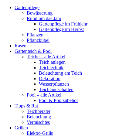
Gartenpflege
Bewässerung
Rund um das Jahr
Gartenpflege im Frühjahr
Gartenpflege im Herbst
Pflanzen
Pflanzkübel
Rasen
Gartenteich & Pool
Teiche – alle Artikel
Teich anlegen
Teichtechnik
Beleuchtung am Teich
Dekoration
Wasserpflanzen
Teichlandschaften
Pool – alle Artikel
Pool & Poolzubehör
Tipps & Rat
Teichberater
Beleuchtung
Vermischtes
Grillen
Elektro-Grills