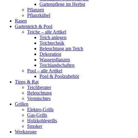
Gartenpflege im Herbst
Pflanzen
Pflanzkübel
Rasen
Gartenteich & Pool
Teiche – alle Artikel
Teich anlegen
Teichtechnik
Beleuchtung am Teich
Dekoration
Wasserpflanzen
Teichlandschaften
Pool – alle Artikel
Pool & Poolzubehör
Tipps & Rat
Teichberater
Beleuchtung
Vermischtes
Grillen
Elektro-Grills
Gas-Grills
Holzkohlegrills
Smoker
Werkzeuge