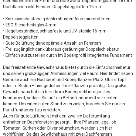
Giebeldreiecke der Front- und Rückwand: Doppelstegplatten 16 mm
Dachflächen inkl. Fenster: Doppelstegplatten 16 mm
• Korrosionsbeständig dank robusten Aluminiumrahmen
• ESG-Sicherheitsglas 4 mm
• Hagelbeständige, schlagfeste und UV-stabile 16-mm-
Doppelstegplatten
• Gute Belüftung dank optimale Anzahl an Fenstern
• Frei zugänglich dank überaus geräumiger Doppelschiebetür
• Einfach aufzustellen durch im Bodenprofil integriertes Fundament
Das freistehende Gewächshaus bietet durch die Einfachschiebetür
und seinen großzügigen Abmessungen viel Raum. Hier findet neben
Gemüse auch ein Hochbeet und Kübelpflanzen Platz. Ob im Topf
oder im Boden – hier gedeihen Ihre Pflanzen prächtig. Das große
Gewächshaus hat ein bereits im Bodenprofil integriertes
Fundament, sodass Sie auf ein Betonfundament verzichten
können. Um einen guten Stand zu erzielen, brauchen Sie nur ein
Punktfundament zu errichten.
Auch für gute Lüftung ist mit den zwei im Lieferumfang
enthaltenen Dachfenstern gesorgt – Ihre Pflanzen, egal, ob
Tomaten, Gurken oder Olivenbäumchen, werden sich hier
wohlfühlen. Da das Gewächshaus mit zwei Dachfenstern