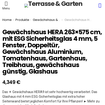
S
Menu
You are here:
Home
Produkte
Gewächshaus & Hochbeet
Gewächshaus HERA 263×575 cm, mit ESG Sicherheitsglas 4 mm, 5 Fenster, Doppeltür, Gewächshaus Aluminium, Tomatenhaus, Gartenhaus, Treibhaus, gewächshaus günstig, Glashaus
Gewächshaus HERA 263×575 cm,
mit ESG Sicherheitsglas 4 mm, 5
Fenster, Doppeltür,
Gewächshaus Aluminium,
Tomatenhaus, Gartenhaus,
Treibhaus, gewächshaus
günstig, Glashaus
4,349
€
Das ☀ Gewächshaus HERA9 ist sehr hochwertig verarbeitet. Das
Glashaus mit 4 mm ESG-Sicherheitsglas mit extra hoher
Seitenwand bietet jeglichen Komfort für Ihre Pflanzen! ► Mehr zu