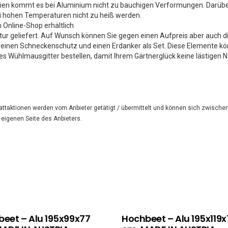
alien kommt es bei Aluminium nicht zu bauchigen Verformungen. Darübe
ei hohen Temperaturen nicht zu heiß werden.
Online-Shop erhältlich
ur geliefert. Auf Wunsch können Sie gegen einen Aufpreis aber auch di
einen Schneckenschutz und einen Erdanker als Set. Diese Elemente kön
es Wühlmausgitter bestellen, damit Ihrem Gärtnerglück keine lästigen 
attaktionen werden vom Anbieter getätigt / übermittelt und können sich zwischen
r eigenen Seite des Anbieters.
eet – Alu 195x99x77
Hochbeet – Alu 195x119x