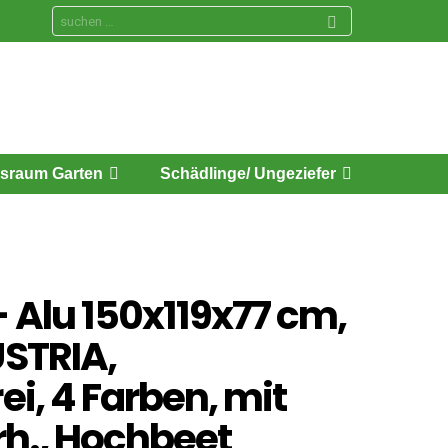
Search
for:
sraum Garten
Schädlinge/ Ungeziefer
 Alu 150x119x77 cm,
STRIA,
i, 4 Farben, mit
rh., Hochbeet