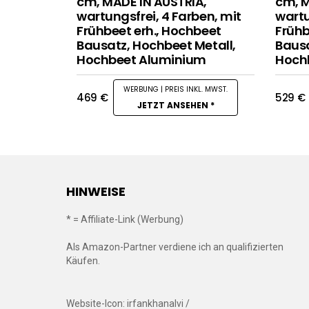
cm, MADE IN AUSTRIA,
cm, M
wartungsfrei, 4 Farben, mit
wartu
Frühbeet erh., Hochbeet
Frühb
Bausatz, Hochbeet Metall,
Bausa
Hochbeet Aluminium
Hoch
469
€
529
€
JETZT ANSEHEN *
HINWEISE
* = Affiliate-Link (Werbung)
Als Amazon-Partner verdiene ich an qualifizierten
Käufen.
Website-Icon: irfankhanalvi /