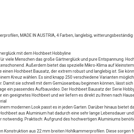
ofilen, MADE IN AUSTRIA, 4 Farben, langlebig, witterungsbeständig un
rtnerglück mit dem Hochbeet Hobbyline
ür viele Menschen das große Gärtnerglück und pure Entspannung. Hochb
enschonend. Außerdem bietet das spezielle Mikro-Klima auf kleinste
ie einen Hochbeet Bausatz, der extrem robust und langlebig ist. Sie k
inem Kreuz wählen. Es sind knapp 250 verschiedene Varianten möglich
r. Damit sie schnell mit dem Gemüseanbau beginnen können, lässt sic
age ein passendes Aufbauvideo. Der Hochbeet Bausatz der Serie Hobbyli
ür ein geeignetes Hochbeet und wir liefern es direkt zu Ihnen nach Hause
rial
einem modernen Look passt es in jeden Garten. Darüber hinaus bietet da
as Hochbeet aus Aluminium hat dadurch eine sehr lange Lebensdauer und
hr notwendig. Praktisch: Aufgrund des hochwertigen Aluminiums benötige
en Konstruktion aus 22 mm breiten Hohlkammerprofilen. Diese sorgen f