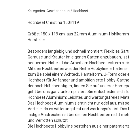
Kategorien: Gewächshaus / Hochbeet
Hochbeet Christina 150×119
Größe: 150 x 119 cm, aus 22 mm Aluminium-Hohlkammerpr
Hersteller
Besonders langlebig und schnell montiert: Flexibles Gä
Gemüse und Kräuter im eigenen Garten anzubauen, ist f
bequemen Höhe ist die Arbeit am Hochbeet extrem rück
Mit den Hochbeeten aus der Reihe Hobbyline erhalten s
zum Beispiel einem Achteck, Hantelform, U-Form oder e
Hochbeet für Anfänger und ambitionierte Hobby-Gärtne
dennoch Hilfe benötigen, finden Sie auf unserer Homep
geht bei uns ganz unkompliziert: Sie entscheiden sich f
Hochbeet Aluminium: Leichtes und wartungsfreies Mate
Das Hochbeet Aluminium sieht nicht nur edel aus, mit s
Vorteile, da es witterungsfest und wartungsfrei ist. D
lästige Anstreichen ist bei diesen Hochbeeten nicht me
und Verrotten schützt.
Die Hochbeete Hobbyline bestehen aus einer patentiert