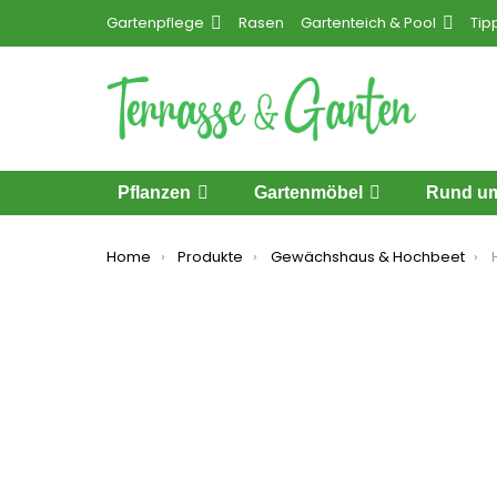
Gartenpflege
Rasen
Gartenteich & Pool
Tip
Pflanzen
Gartenmöbel
Rund um
You are here:
Home
Produkte
Gewächshaus & Hochbeet
Hoc