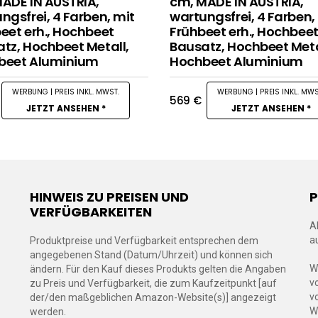
ADE IN AUSTRIA,
cm, MADE IN AUSTRIA,
ngsfrei, 4 Farben, mit
wartungsfrei, 4 Farben,
eet erh., Hochbeet
Frühbeet erh., Hochbee
tz, Hochbeet Metall,
Bausatz, Hochbeet Meta
beet Aluminium
Hochbeet Aluminium
569
€
JETZT ANSEHEN *
JETZT ANSEHEN *
HINWEIS ZU PREISEN UND
VERFÜGBARKEITEN
A
a
Produktpreise und Verfügbarkeit entsprechen dem
angegebenen Stand (Datum/Uhrzeit) und können sich
W
ändern. Für den Kauf dieses Produkts gelten die Angaben
v
zu Preis und Verfügbarkeit, die zum Kaufzeitpunkt [auf
v
der/den maßgeblichen Amazon-Website(s)] angezeigt
W
werden.