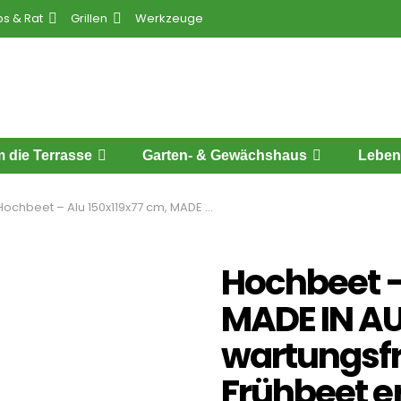
ps & Rat
Grillen
Werkzeuge
 die Terrasse
Garten- & Gewächshaus
Leben
hbeet – Alu 150x119x77 cm, MADE IN AUSTRIA, wartungsfrei, 4 Farben, mit Frühbeet erh., Hochbeet Bausatz, Hochbeet Metall, Hochbeet Aluminium
Hochbeet –
MADE IN AU
wartungsfre
Frühbeet e