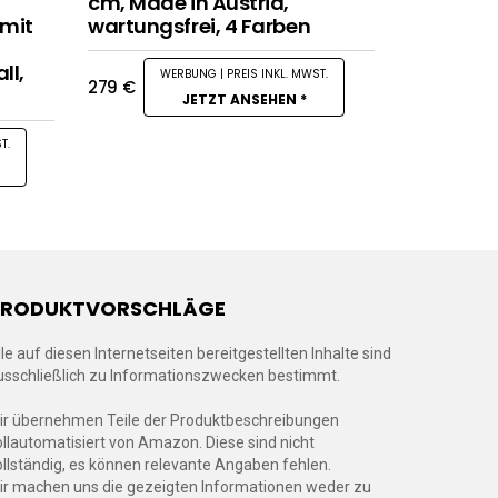
cm, Made in Austria,
 mit
wartungsfrei, 4 Farben
t
ll,
279
€
JETZT ANSEHEN *
PRODUKTVORSCHLÄGE
lle auf diesen Internetseiten bereitgestellten Inhalte sind
usschließlich zu Informationszwecken bestimmt.
ir übernehmen Teile der Produktbeschreibungen
ollautomatisiert von Amazon. Diese sind nicht
ollständig, es können relevante Angaben fehlen.
ir machen uns die gezeigten Informationen weder zu