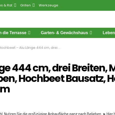
ps & Rat
Grillen
Werkzeuge
 die Terrasse
Garten- & Gewächshaus
Leben
chbeet – Alu Länge 444 cm, drei Breiten, MADE IN AUSTRIA, wartungsfrei, 4 Farben, Hochbeet Bausatz, Hochbeet Metall, Hochbeet Aluminium
e 444 cm, drei Breiten, 
ben, Hochbeet Bausatz, H
um
hl. Nutzen Sie die großzügige Anbaufläche ganz nach Belieben. ➤ Hier b