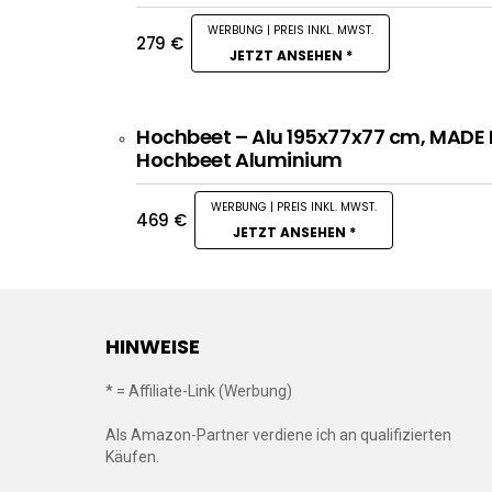
279
€
JETZT ANSEHEN *
Hochbeet – Alu 195x77x77 cm, MADE I
Hochbeet Aluminium
469
€
JETZT ANSEHEN *
HINWEISE
* = Affiliate-Link (Werbung)
Als Amazon-Partner verdiene ich an qualifizierten
Käufen.