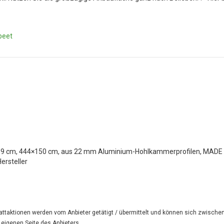
beet
9 cm, 444×150 cm, aus 22 mm Aluminium-Hohlkammerprofilen, MADE IN 
ersteller
attaktionen werden vom Anbieter getätigt / übermittelt und können sich zwischen
r eigenen Seite des Anbieters.