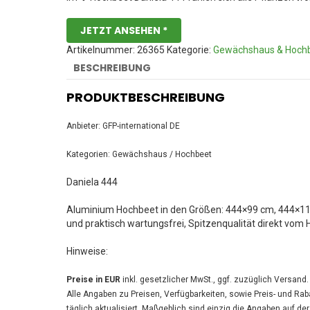
JETZT ANSEHEN *
Artikelnummer:
26365
Kategorie:
Gewächshaus & Hoch
BESCHREIBUNG
PRODUKTBESCHREIBUNG
Anbieter: GFP-international DE
Kategorien: Gewächshaus / Hochbeet
Daniela 444
Aluminium Hochbeet in den Größen: 444×99 cm, 444×11
und praktisch wartungsfrei, Spitzenqualität direkt vom H
Hinweise:
Preise in EUR
inkl. gesetzlicher MwSt., ggf. zuzüglich Versand.
Alle Angaben zu Preisen, Verfügbarkeiten, sowie Preis- und Rab
täglich aktualisiert. Maßgeblich sind einzig die Angaben auf de