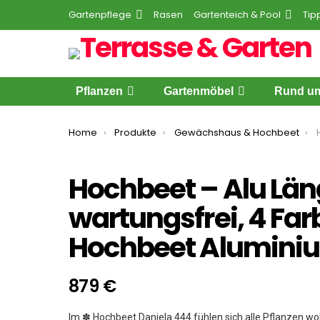
Gartenpflege
Rasen
Gartenteich & Pool
Tip
Pflanzen
Gartenmöbel
Rund um
You are here:
Home
Produkte
Gewächshaus & Hochbeet
Ho
Hochbeet – Alu Läng
wartungsfrei, 4 Far
Hochbeet Alumini
879
€
Im ✽ Hochbeet Daniela 444 fühlen sich alle Pflanzen wo