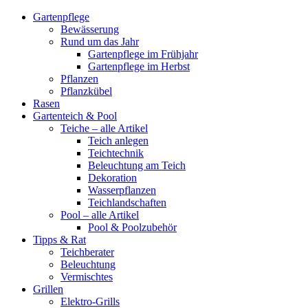
Gartenpflege
Bewässerung
Rund um das Jahr
Gartenpflege im Frühjahr
Gartenpflege im Herbst
Pflanzen
Pflanzkübel
Rasen
Gartenteich & Pool
Teiche – alle Artikel
Teich anlegen
Teichtechnik
Beleuchtung am Teich
Dekoration
Wasserpflanzen
Teichlandschaften
Pool – alle Artikel
Pool & Poolzubehör
Tipps & Rat
Teichberater
Beleuchtung
Vermischtes
Grillen
Elektro-Grills