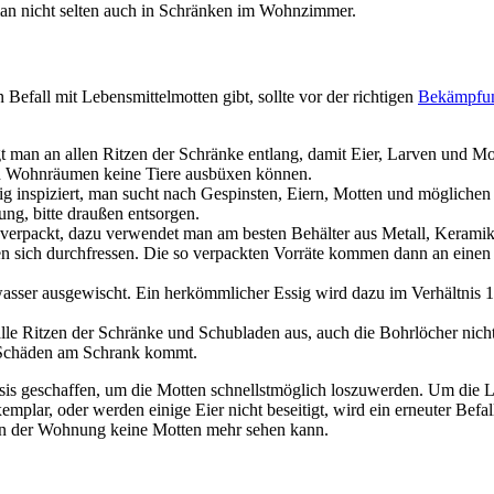
man nicht selten auch in Schränken im Wohnzimmer.
n Befall mit Lebensmittelmotten gibt, sollte vor der richtigen
Bekämpfun
 man an allen Ritzen der Schränke entlang, damit Eier, Larven und Mo
den Wohnräumen keine Tiere ausbüxen können.
ltig inspiziert, man sucht nach Gespinsten, Eiern, Motten und mögliche
ung, bitte draußen entsorgen.
 verpackt, dazu verwendet man am besten Behälter aus Metall, Keramik 
n sich durchfressen. Die so verpackten Vorräte kommen dann an einen P
asser ausgewischt. Ein herkömmlicher Essig wird dazu im Verhältnis 1:
n alle Ritzen der Schränke und Schubladen aus, auch die Bohrlöcher nic
zu Schäden am Schrank kommt.
sis geschaffen, um die Motten schnellstmöglich loszuwerden. Um die Le
xemplar, oder werden einige Eier nicht beseitigt, wird ein erneuter Bef
 in der Wohnung keine Motten mehr sehen kann.