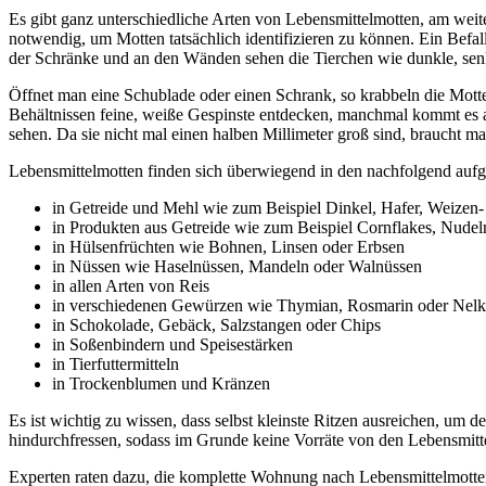
Es gibt ganz unterschiedliche Arten von Lebensmittelmotten, am weite
notwendig, um Motten tatsächlich identifizieren zu können. Ein Befall
der Schränke und an den Wänden sehen die Tierchen wie dunkle, senkr
Öffnet man eine Schublade oder einen Schrank, so krabbeln die Motte
Behältnissen feine, weiße Gespinste entdecken, manchmal kommt es 
sehen. Da sie nicht mal einen halben Millimeter groß sind, braucht m
Lebensmittelmotten finden sich überwiegend in den nachfolgend aufg
in Getreide und Mehl wie zum Beispiel Dinkel, Hafer, Weizen
in Produkten aus Getreide wie zum Beispiel Cornflakes, Nudel
in Hülsenfrüchten wie Bohnen, Linsen oder Erbsen
in Nüssen wie Haselnüssen, Mandeln oder Walnüssen
in allen Arten von Reis
in verschiedenen Gewürzen wie Thymian, Rosmarin oder Nel
in Schokolade, Gebäck, Salzstangen oder Chips
in Soßenbindern und Speisestärken
in Tierfuttermitteln
in Trockenblumen und Kränzen
Es ist wichtig zu wissen, dass selbst kleinste Ritzen ausreichen, um
hindurchfressen, sodass im Grunde keine Vorräte von den Lebensmitte
Experten raten dazu, die komplette Wohnung nach Lebensmittelmotten a