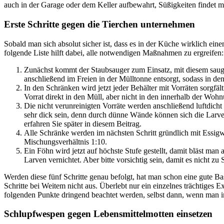
auch in der Garage oder dem Keller aufbewahrt, Süßigkeiten findet 
Erste Schritte gegen die Tierchen unternehmen
Sobald man sich absolut sicher ist, dass es in der Küche wirklich eine
folgende Liste hilft dabei, alle notwendigen Maßnahmen zu ergreifen:
Zunächst kommt der Staubsauger zum Einsatz, mit diesem saugt
anschließend im Freien in der Mülltonne entsorgt, sodass in 
In den Schränken wird jetzt jeder Behälter mit Vorräten sorgfä
Vorrat direkt in den Müll, aber nicht in den innerhalb der Wohn
Die nicht verunreinigten Vorräte werden anschließend luftdicht
sehr dick sein, denn durch dünne Wände können sich die Larve
erfahren Sie später in diesem Beitrag.
Alle Schränke werden im nächsten Schritt gründlich mit Essigw
Mischungsverhältnis 1:10.
Ein Föhn wird jetzt auf höchste Stufe gestellt, damit bläst ma
Larven vernichtet. Aber bitte vorsichtig sein, damit es nicht 
Werden diese fünf Schritte genau befolgt, hat man schon eine gute Ba
Schritte bei Weitem nicht aus. Überlebt nur ein einzelnes trächtiges E
folgenden Punkte dringend beachtet werden, selbst dann, wenn man
Schlupfwespen gegen Lebensmittelmotten einsetzen