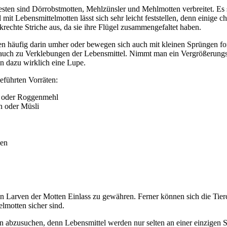
sten sind Dörrobstmotten, Mehlzünsler und Mehlmotten verbreitet. Es s
 mit Lebensmittelmotten lässt sich sehr leicht feststellen, denn einige
echte Striche aus, da sie ihre Flügel zusammengefaltet haben.
n häufig darin umher oder bewegen sich auch mit kleinen Sprüngen for
auch zu Verklebungen der Lebensmittel. Nimmt man ein Vergrößerungsg
an dazu wirklich eine Lupe.
eführten Vorräten:
- oder Roggenmehl
n oder Müsli
ken
 den Larven der Motten Einlass zu gewähren. Ferner können sich die Tie
lmotten sicher sind.
bzusuchen, denn Lebensmittel werden nur selten an einer einzigen Stel