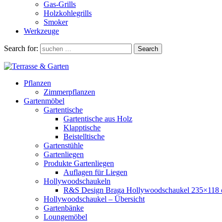
Gas-Grills
Holzkohlegrills
Smoker
Werkzeuge
Search for:
Search
Pflanzen
Zimmerpflanzen
Gartenmöbel
Gartentische
Gartentische aus Holz
Klapptische
Beistelltische
Gartenstühle
Gartenliegen
Produkte Gartenliegen
Auflagen für Liegen
Hollywoodschaukeln
R&S Design Braga Hollywoodschaukel 235×118
Hollywoodschaukel – Übersicht
Gartenbänke
Loungemöbel