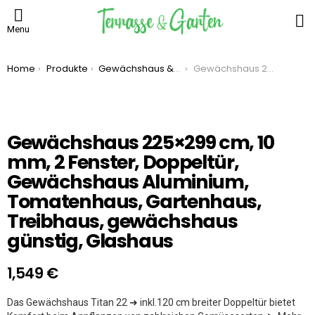
S
Menu
You are here:
Home
Produkte
Gewächshaus & Hochbeet
Gewächshaus 225×299 cm, 10 mm, 2 Fenster, Doppeltür, Gewächshaus Aluminium, Tomatenhaus, Gartenhaus, Treibhaus, gewächshaus günstig, Glashaus
Gewächshaus 225×299 cm, 10
mm, 2 Fenster, Doppeltür,
Gewächshaus Aluminium,
Tomatenhaus, Gartenhaus,
Treibhaus, gewächshaus
günstig, Glashaus
1,549
€
Das Gewächshaus Titan 22 ➜ inkl.120 cm breiter Doppeltür bietet