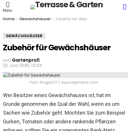
S
Menu
You are here:
Home
Gewächshäuser
Zubehör für Gewächshäuser
GEWÄCHSHÄUSER
Zubehör für Gewächshäuser
von
Gartenprofi
22. Juni 2020, 13:33
Foto: Kingan77 / depositphotos.com
Wer Besitzer eines Gewächshauses ist, hat im
Grunde genommen die Qual der Wahl, wenn es um
Sachen wie Zubehör geht. Möchten Sie zum Beispiel
Gurken, Tomaten oder andere rankende Pflanzen
anbauen, sollten Sie ein sogenanntes Rank-Netz