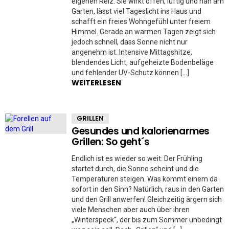
eigenen Reiz. Sie wirkt offen, luftig und nah am
Garten, lässt viel Tageslicht ins Haus und
schafft ein freies Wohngefühl unter freiem
Himmel. Gerade an warmen Tagen zeigt sich
jedoch schnell, dass Sonne nicht nur
angenehm ist. Intensive Mittagshitze,
blendendes Licht, aufgeheizte Bodenbeläge
und fehlender UV-Schutz können […]
WEITERLESEN
GRILLEN
Gesundes und kalorienarmes
Grillen: So geht´s
Endlich ist es wieder so weit: Der Frühling
startet durch, die Sonne scheint und die
Temperaturen steigen. Was kommt einem da
sofort in den Sinn? Natürlich, raus in den Garten
und den Grill anwerfen! Gleichzeitig ärgern sich
viele Menschen aber auch über ihren
„Winterspeck“, der bis zum Sommer unbedingt