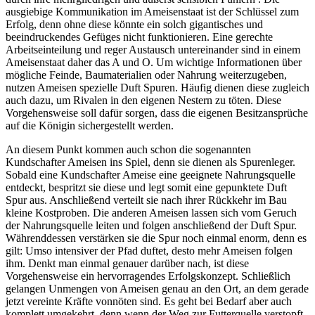
ausgiebige Kommunikation im Ameisenstaat ist der Schlüssel zum
Erfolg, denn ohne diese könnte ein solch gigantisches und
beeindruckendes Gefüges nicht funktionieren. Eine gerechte
Arbeitseinteilung und reger Austausch untereinander sind in einem
Ameisenstaat daher das A und O. Um wichtige Informationen über
mögliche Feinde, Baumaterialien oder Nahrung weiterzugeben,
nutzen Ameisen spezielle Duft Spuren. Häufig dienen diese zugleich
auch dazu, um Rivalen in den eigenen Nestern zu töten. Diese
Vorgehensweise soll dafür sorgen, dass die eigenen Besitzansprüche
auf die Königin sichergestellt werden.
An diesem Punkt kommen auch schon die sogenannten
Kundschafter Ameisen ins Spiel, denn sie dienen als Spurenleger.
Sobald eine Kundschafter Ameise eine geeignete Nahrungsquelle
entdeckt, bespritzt sie diese und legt somit eine gepunktete Duft
Spur aus. Anschließend verteilt sie nach ihrer Rückkehr im Bau
kleine Kostproben. Die anderen Ameisen lassen sich vom Geruch
der Nahrungsquelle leiten und folgen anschließend der Duft Spur.
Währenddessen verstärken sie die Spur noch einmal enorm, denn es
gilt: Umso intensiver der Pfad duftet, desto mehr Ameisen folgen
ihm. Denkt man einmal genauer darüber nach, ist diese
Vorgehensweise ein hervorragendes Erfolgskonzept. Schließlich
gelangen Unmengen von Ameisen genau an den Ort, an dem gerade
jetzt vereinte Kräfte vonnöten sind. Es geht bei Bedarf aber auch
komplett umgekehrt, denn wenn der Weg zur Futterquelle verstopft