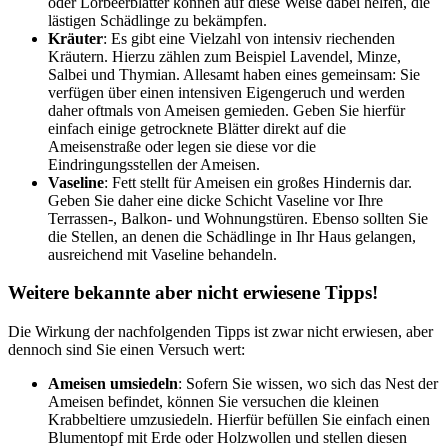
oder Lorbeerblätter können auf diese Weise dabei helfen, die
lästigen Schädlinge zu bekämpfen.
Kräuter
: Es gibt eine Vielzahl von intensiv riechenden
Kräutern. Hierzu zählen zum Beispiel Lavendel, Minze,
Salbei und Thymian. Allesamt haben eines gemeinsam: Sie
verfügen über einen intensiven Eigengeruch und werden
daher oftmals von Ameisen gemieden. Geben Sie hierfür
einfach einige getrocknete Blätter direkt auf die
Ameisenstraße oder legen sie diese vor die
Eindringungsstellen der Ameisen.
Vaseline
: Fett stellt für Ameisen ein großes Hindernis dar.
Geben Sie daher eine dicke Schicht Vaseline vor Ihre
Terrassen-, Balkon- und Wohnungstüren. Ebenso sollten Sie
die Stellen, an denen die Schädlinge in Ihr Haus gelangen,
ausreichend mit Vaseline behandeln.
Weitere bekannte aber nicht erwiesene Tipps!
Die Wirkung der nachfolgenden Tipps ist zwar nicht erwiesen, aber
dennoch sind Sie einen Versuch wert:
Ameisen umsiedeln
: Sofern Sie wissen, wo sich das Nest der
Ameisen befindet, können Sie versuchen die kleinen
Krabbeltiere umzusiedeln. Hierfür befüllen Sie einfach einen
Blumentopf mit Erde oder Holzwollen und stellen diesen