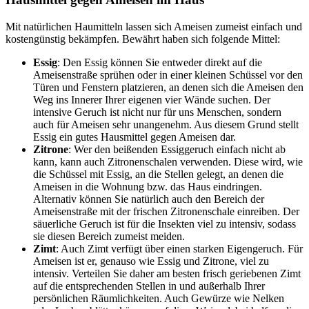
Mit natürlichen Haumitteln lassen sich Ameisen zumeist einfach und
kostengünstig bekämpfen. Bewährt haben sich folgende Mittel:
Essig
: Den Essig können Sie entweder direkt auf die
Ameisenstraße sprühen oder in einer kleinen Schüssel vor den
Türen und Fenstern platzieren, an denen sich die Ameisen den
Weg ins Innerer Ihrer eigenen vier Wände suchen. Der
intensive Geruch ist nicht nur für uns Menschen, sondern
auch für Ameisen sehr unangenehm. Aus diesem Grund stellt
Essig ein gutes Hausmittel gegen Ameisen dar.
Zitrone
: Wer den beißenden Essiggeruch einfach nicht ab
kann, kann auch Zitronenschalen verwenden. Diese wird, wie
die Schüssel mit Essig, an die Stellen gelegt, an denen die
Ameisen in die Wohnung bzw. das Haus eindringen.
Alternativ können Sie natürlich auch den Bereich der
Ameisenstraße mit der frischen Zitronenschale einreiben. Der
säuerliche Geruch ist für die Insekten viel zu intensiv, sodass
sie diesen Bereich zumeist meiden.
Zimt
: Auch Zimt verfügt über einen starken Eigengeruch. Für
Ameisen ist er, genauso wie Essig und Zitrone, viel zu
intensiv. Verteilen Sie daher am besten frisch geriebenen Zimt
auf die entsprechenden Stellen in und außerhalb Ihrer
persönlichen Räumlichkeiten. Auch Gewürze wie Nelken