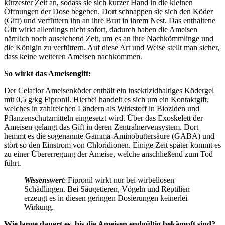
kürzester Zeit an, sodass sie sich kurzer Hand in die kleinen
Öffnungen der Dose begeben. Dort schnappen sie sich den Köder
(Gift) und verfüttern ihn an ihre Brut in ihrem Nest. Das enthaltene
Gift wirkt allerdings nicht sofort, dadurch haben die Ameisen
nämlich noch auseichend Zeit, um es an ihre Nachkömmlinge und
die Königin zu verfüttern. Auf diese Art und Weise stellt man sicher,
dass keine weiteren Ameisen nachkommen.
So wirkt das Ameisengift:
Der Celaflor Ameisenköder enthält ein insektizidhaltiges Ködergel
mit 0,5 g/kg Fipronil. Hierbei handelt es sich um ein Kontaktgift,
welches in zahlreichen Ländern als Wirkstoff in Bioziden und
Pflanzenschutzmitteln eingesetzt wird. Über das Exoskelett der
Ameisen gelangt das Gift in deren Zentralnervensystem. Dort
hemmt es die sogenannte Gamma-Aminobuttersäure (GABA) und
stört so den Einstrom von Chloridionen. Einige Zeit später kommt es
zu einer Übererregung der Ameise, welche anschließend zum Tod
führt.
Wissenswert
: Fipronil wirkt nur bei wirbellosen
Schädlingen. Bei Säugetieren, Vögeln und Reptilien
erzeugt es in diesen geringen Dosierungen keinerlei
Wirkung.
Wie lange dauert es, bis die Ameisen endgültig bekämpft sind?