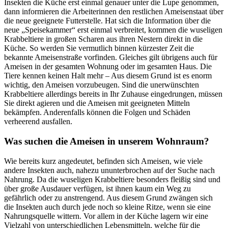
Insekten die Küche erst einmal genauer unter die Lupe genommen,
dann informieren die Arbeiterinnen den restlichen Ameisenstaat über
die neue geeignete Futterstelle. Hat sich die Information über die
neue „Speisekammer“ erst einmal verbreitet, kommen die wuseligen
Krabbeltiere in großen Scharen aus ihren Nestern direkt in die
Küche. So werden Sie vermutlich binnen kürzester Zeit die
bekannte Ameisenstraße vorfinden. Gleiches gilt übrigens auch für
Ameisen in der gesamten Wohnung oder im gesamten Haus. Die
Tiere kennen keinen Halt mehr – Aus diesem Grund ist es enorm
wichtig, den Ameisen vorzubeugen. Sind die unerwünschten
Krabbeltiere allerdings bereits in Ihr Zuhause eingedrungen, müssen
Sie direkt agieren und die Ameisen mit geeigneten Mitteln
bekämpfen. Anderenfalls können die Folgen und Schäden
verheerend ausfallen.
Was suchen die Ameisen in unserem Wohnraum?
Wie bereits kurz angedeutet, befinden sich Ameisen, wie viele
andere Insekten auch, nahezu ununterbrochen auf der Suche nach
Nahrung. Da die wuseligen Krabbeltiere besonders fleißig sind und
über große Ausdauer verfügen, ist ihnen kaum ein Weg zu
gefährlich oder zu anstrengend. Aus diesem Grund zwängen sich
die Insekten auch durch jede noch so kleine Ritze, wenn sie eine
Nahrungsquelle wittern. Vor allem in der Küche lagern wir eine
Vielzahl von unterschiedlichen Lebensmitteln, welche für die