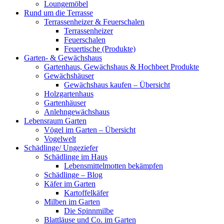
Loungemöbel
Rund um die Terrasse
Terrassenheizer & Feuerschalen
Terrassenheizer
Feuerschalen
Feuertische (Produkte)
Garten- & Gewächshaus
Gartenhaus, Gewächshaus & Hochbeet Produkte
Gewächshäuser
Gewächshaus kaufen – Übersicht
Holzgartenhaus
Gartenhäuser
Anlehngewächshaus
Lebensraum Garten
Vögel im Garten – Übersicht
Vogelwelt
Schädlinge/ Ungeziefer
Schädlinge im Haus
Lebensmittelmotten bekämpfen
Schädlinge – Blog
Käfer im Garten
Kartoffelkäfer
Milben im Garten
Die Spinnmilbe
Blattläuse und Co. im Garten