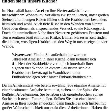
finden sie in unsere Küche?
Im Normalfall bauen Ameisen ihre Nester außerhalb von
menschlichem Wohnraum. Vor allem zwischen Platten, unter großen
Steinen und in engen Ritzen fühlen sich die Krabbeltiere besonders
heimisch und wohl. Auch tiefe Risse in den Wänden von älteren
Gebäuden dienen als ansprechendes Versteck sowie Rückzugsort.
Doch die unmittelbare Nähe ihrer Nester zu geöffneten Fenstern und
Terrassentüren birgt ein hohes Risiko: Binnen kürzester Zeit finden
die kleinen, wuseligen Krabbeltiere den Weg in unsere eigenen vier
Wände.
Wissenswert
: Finden Sie außerhalb der warmen
Jahreszeit Ameisen in Ihrer Küche, dann befindet sich
das Nest der Krabbeltiere vermutlich innerhalb Ihrer
eigenen vier Wände. In diesem Fall nisten sich die
Krabbeltiere bevorzugt in Wandritzen, unter
Fußbodenbelägen oder hinter Einbauschränken ein.
Da im Ameisenstaat wie bereits erwähnt, jede einzelne Ameise mit
einer bestimmten Aufgabe betraut ist, stehen an der Spitze die
fleißigen Arbeiterinnen. Sie begeben sich ununterbrochen auf sie
Suche nach neuen Futterquellen. Sollten Sie also eine einzelne
Ameise in Ihrer Küche entdecken, dann handelt es sich hierbei mit
großer Wahrscheinlichkeit um exakt diese Arbeiterinnen. Haben die