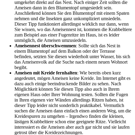
umgekehrt direkt auf das Nest. Nach einiger Zeit sollten die
Ameisen dann in den Blumentopf umgesiedelt sein.
Anschließend können Sie den Blumentopf mit einem Spaten
nehmen und die Insekten ganz unkompliziert umsiedeln.
Dieser Tipp funktioniert allerdingst wirklich nur dann, wenn
Sie wissen, wo das Ameisennest ist, kommen die Krabbeltiere
zum Beispiel aus einer Fugenritze im Haus, ist es leider
unmöglich, die Ameisen umzusiedeln.
Ameisennest überschwemmen
: Sollte sich das Nest in
einem Blumentopf auf dem Balkon oder der Terrasse
befinden, setzten Sie diesen wiederholt unter Wasser, bis sich
das Ameisenvolk auf die Suche nach einem neuen Wohnort
begibt.
Ameisen mit Kreide fernhalten
: Wie bereits oben kurz
angedeutet, mögen Ameisen keine Kreide. Im Internet gibt es
dazu auch einige beeindruckende Bilder zu sehen. Nach
Möglichkeit können Sie diesen Tipp also auch in Ihrem
eigenen Haus oder Ihrer Wohnung testen. Sollten die Fugen
in Ihren eigenen vier Wänden allerdings Ritzen haben, ist
dieser Tipp leider nicht sonderlich praktikabel. Vermutlich
suchen die Ameisen dann einfach einen anderen Weg, um die
Kreidespuren zu umgehen – Irgendwo finden die kleinen,
lästigen Krabbeltiere schon eine geeignete Ritze. Vielleicht
interessiert es die Ameisen aber auch gar nicht und sie laufen
getrost über die Kreidezeichnungen.