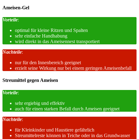
Ameisen-Gel
Vorteile
:
optimal für kleine Ritzen und Spalten
sehr einfache Handhabung
wird direkt in das Ameisennest transportiert
Nachteile
:
nur für den Innenbereich geeignet
erzielt seine Wirkung nur bei einem geringen Ameisenbefall
Streumittel gegen Ameisen
Vorteile
:
sehr ergiebig und effektiv
auch für einen starken Befall durch Ameisen geeignet
Nachteile
:
für Kleinkinder und Haustiere gefährlich
Streumittelreste können in Teiche oder in das Grundwasser