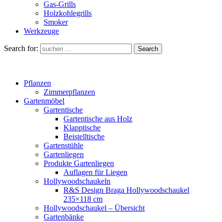
Gas-Grills
Holzkohlegrills
Smoker
Werkzeuge
Search for:
Search
Pflanzen
Zimmerpflanzen
Gartenmöbel
Gartentische
Gartentische aus Holz
Klapptische
Beistelltische
Gartenstühle
Gartenliegen
Produkte Gartenliegen
Auflagen für Liegen
Hollywoodschaukeln
R&S Design Braga Hollywoodschaukel
235×118 cm
Hollywoodschaukel – Übersicht
Gartenbänke