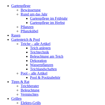
Gartenpflege
Bewässerung
Rund um das Jahr
Gartenpflege im Frühjahr
Gartenpflege im Herbst
Pflanzen
Pflanzkübel
Rasen
Gartenteich & Pool
Teiche – alle Artikel
Teich anlegen
Teichtechnik
Beleuchtung am Teich
Dekoration
Wasserpflanzen
Teichlandschaften
Pool – alle Artikel
Pool & Poolzubehör
Tipps & Rat
Teichberater
Beleuchtung
Vermischtes
Grillen
Elektro-Grills