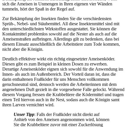
sich die Ameisen in Unmengen in Ihren eigenen vier Wänden
tummeln, hört der Spaß in der Regel auf.
Zur Bekämpfung der Insekten finden Sie die verschiedensten
Sprüh-, Nebel- und Stäubemittel. All diese Insektenmittel sind mit
den unterschiedlichsten Wirkstoffen ausgestattet. Sie können die
Kontaktmittel problemlos sowohl auf die Nester als auch auf die
Ameisenstraßen aufbringen. Allerdings gilt zu bedenken, dass bei
diesem Einsatz ausschließlich die Arbeitstiere zum Tode kommen,
nicht aber die Königin.
Deutlich effektiver wirkt ein richtig eingesetzter Ameisenköder.
Diesen gibt es zum Beispiel in kleinen Dosen zu erwerben.
Derartige Ameisenköder eignen sich sowohl für die Anwendung im
Innen- als auch im Außenbereich. Der Vorteil daran ist, dass die
darin enthaltenen Fraßköder für uns Menschen vollkommen
geruchsneutral sind, dennoch werden die Arbeiterinnen mit dem
angenehmen Duft gezielt in die vorgesehene Falle gelockt. Während
diesem Vorgang fressen die Krabbeltiere die Ködermittel und tragen
einen Teil hiervon auch in ihr Nest, sodass auch die Königin samt
ihren Larven vernichtet wird.
Unser Tipp
: Falls der Fraßköder nicht direkt auf
Anhieb von den Ameisen angenommen wird, können
Sie die Krabbeltiere zuvor mit einer Zuckerlösung