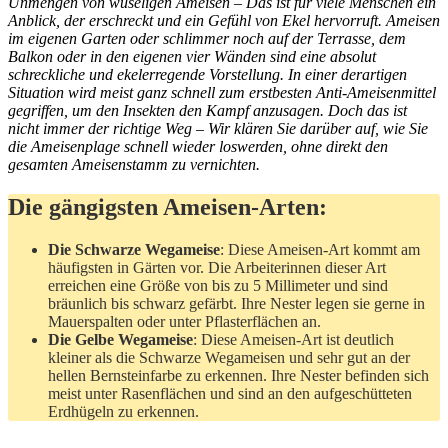
Unmengen von wuseligen Ameisen – Das ist für viele Menschen ein
Anblick, der erschreckt und ein Gefühl von Ekel hervorruft. Ameisen
im eigenen Garten oder schlimmer noch auf der Terrasse, dem
Balkon oder in den eigenen vier Wänden sind eine absolut
schreckliche und ekelerregende Vorstellung. In einer derartigen
Situation wird meist ganz schnell zum erstbesten Anti-Ameisenmittel
gegriffen, um den Insekten den Kampf anzusagen. Doch das ist
nicht immer der richtige Weg – Wir klären Sie darüber auf, wie Sie
die Ameisenplage schnell wieder loswerden, ohne direkt den
gesamten Ameisenstamm zu vernichten.
Die gängigsten Ameisen-Arten:
Die Schwarze Wegameise
: Diese Ameisen-Art kommt am
häufigsten in Gärten vor. Die Arbeiterinnen dieser Art
erreichen eine Größe von bis zu 5 Millimeter und sind
bräunlich bis schwarz gefärbt. Ihre Nester legen sie gerne in
Mauerspalten oder unter Pflasterflächen an.
Die Gelbe Wegameise
: Diese Ameisen-Art ist deutlich
kleiner als die Schwarze Wegameisen und sehr gut an der
hellen Bernsteinfarbe zu erkennen. Ihre Nester befinden sich
meist unter Rasenflächen und sind an den aufgeschütteten
Erdhügeln zu erkennen.