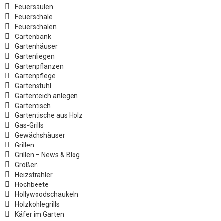
Feuersäulen
Feuerschale
Feuerschalen
Gartenbank
Gartenhäuser
Gartenliegen
Gartenpflanzen
Gartenpflege
Gartenstuhl
Gartenteich anlegen
Gartentisch
Gartentische aus Holz
Gas-Grills
Gewächshäuser
Grillen
Grillen – News & Blog
Größen
Heizstrahler
Hochbeete
Hollywoodschaukeln
Holzkohlegrills
Käfer im Garten