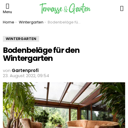
S
Menu
You are here:
Home
Wintergarten
Bodenbeläge für den Wintergarten
WINTERGARTEN
Bodenbeläge für den
Wintergarten
von
Gartenprofi
23. August 2022, 09:54