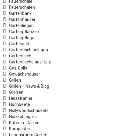
Feuerschale
Feuerschalen
Gartenbank
Gartenhäuser
Gartenliegen
Gartenpflanzen
Gartenpflege
Gartenstuhl
Gartenteich anlegen
Gartentisch
Gartentische aus Holz
Gas-Grills
Gewächshäuser
Grillen
Grillen – News & Blog
Größen
Heizstrahler
Hochbeete
Hollywoodschaukeln
Holzkohlegrills
Käfer im Garten
Komposter
Lebensraum Garten