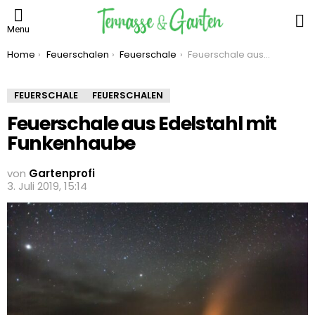
S
Menu
You are here:
Home
Feuerschalen
Feuerschale
Feuerschale aus Edelstahl mit Funkenhaube
FEUERSCHALE
FEUERSCHALEN
Feuerschale aus Edelstahl mit
Funkenhaube
von
Gartenprofi
3. Juli 2019, 15:14