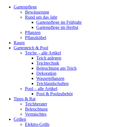
Gartenpflege
Bewässerung
Rund um das Jahr
Gartenpflege im Frühjahr
Gartenpflege im Herbst
Pflanzen
Pflanzkübel
Rasen
Gartenteich & Pool
Teiche – alle Artikel
Teich anlegen
Teichtechnik
Beleuchtung am Teich
Dekoration
Wasserpflanzen
Teichlandschaften
Pool – alle Artikel
Pool & Poolzubehör
Tipps & Rat
Teichberater
Beleuchtung
Vermischtes
Grillen
Elektro-Grills