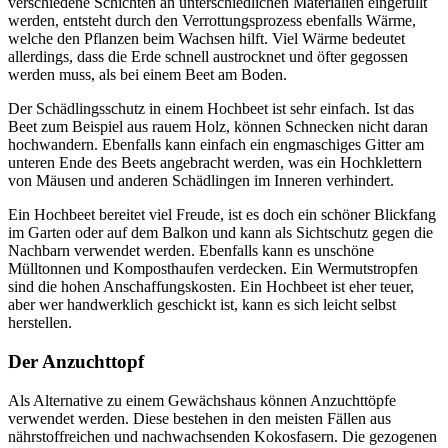
verschiedene Schichten an unterschiedlichen Materialien eingefüllt
werden, entsteht durch den Verrottungsprozess ebenfalls Wärme,
welche den Pflanzen beim Wachsen hilft. Viel Wärme bedeutet
allerdings, dass die Erde schnell austrocknet und öfter gegossen
werden muss, als bei einem Beet am Boden.
Der Schädlingsschutz in einem Hochbeet ist sehr einfach. Ist das
Beet zum Beispiel aus rauem Holz, können Schnecken nicht daran
hochwandern. Ebenfalls kann einfach ein engmaschiges Gitter am
unteren Ende des Beets angebracht werden, was ein Hochklettern
von Mäusen und anderen Schädlingen im Inneren verhindert.
Ein Hochbeet bereitet viel Freude, ist es doch ein schöner Blickfang
im Garten oder auf dem Balkon und kann als Sichtschutz gegen die
Nachbarn verwendet werden. Ebenfalls kann es unschöne
Mülltonnen und Komposthaufen verdecken. Ein Wermutstropfen
sind die hohen Anschaffungskosten. Ein Hochbeet ist eher teuer,
aber wer handwerklich geschickt ist, kann es sich leicht selbst
herstellen.
Der Anzuchttopf
Als Alternative zu einem Gewächshaus können Anzuchttöpfe
verwendet werden. Diese bestehen in den meisten Fällen aus
nährstoffreichen und nachwachsenden Kokosfasern. Die gezogenen