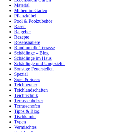
Material
Milben im Garten
Pflanzkübel
Pool & Poolzubehör
Rasen
Ratgeber
Rezepte
Rosenspaliere
Rund um die Terrasse
Schädlinge – Blog
Schädlinge im Haus
Schädlinge und Ungeziefer
Sonstige Feuerstellen
Spezial
Spiel & Spass
Teichberater
Teichlandschaften
Teichtechnik
Terrassenheizer
Terrassenofen
Tipps & Blog
Tischkamin
Typen
Vermischtes