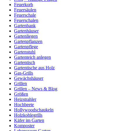
Feuerkorb
Feuersäulen
Feuerschale
Feuerschalen
Gartenbank
Gartenhäuser
Gartenliegen
Gartenpflanzen
Gartenpflege
Gartenstuhl
Gartenteich anlegen
Gartentisch
Gartentische aus Holz
Gas-Grills
Gewächshäuser
Grillen
Grillen – News & Blog
Größen
Heizstrahler
Hochbeete
Hollywoodschaukeln
Holzkohlegrills
Käfer im Garten
Komposter
Lebensraum Garten