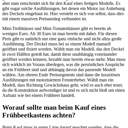
aber man entscheidet sich für den Kauf eines fertigen Modells. Es
gibt sogar solche Ausführungen, bei denen ein Motor zur Anhebung
des Deckels eingebaut ist. Hier versteht es sich von selbst, dass dies
mit einem massiven Preisanstieg verbunden ist.
Mini-Treibhäuser und Mini-Tomatenhäuser gibt es bereits ab
wenigen Euro. Ab 30 Euro ist man bereits mit dabei. Für diesen
Preis gibt es natürlich nur eine ganz einfache und nicht allzu große
Ausführung. Der Deckel muss bei so einem Modell manuell
geöffnet und fixiert werden. Wählt man ein Modell, das den Deckel
in zwei Hälften geteilt hat, damit diese unabhängig voneinander
geöffnet werden können, bezahlt man bereits etwas mehr. Man muss
sich wirklich im Voraus überlegen, was die persönlichen Ansprüche
an ein Frühbeet sind und abhängig davon das passende Modell
wählen. Am oberen Ende Preissegments sind dann die luxuriösen
Ausführungen mit motorisiertem Fensterheber. Wählt man ein
Modell, dass Richtung Gewächshaus geht, wird es auch eher teuer,
da die Konstruktion aufwendiger ist und es sich nicht bloß um einen
Aufsatz wie bei einem Frühbeet handelt.
Worauf sollte man beim Kauf eines
Frühbeetkastens achten?
Beim Kauf muss in erster Linie darauf geachtet werden, dass die