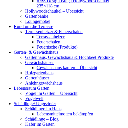
R&S Design Braga Hollywoodschaukel
235×118 cm
Hollywoodschaukel – Übersicht
Gartenbänke
Loungemöbel
Rund um die Terrasse
Terrassenheizer & Feuerschalen
Terrassenheizer
Feuerschalen
Feuertische (Produkte)
Garten- & Gewächshaus
Gartenhaus, Gewächshaus & Hochbeet Produkte
Gewächshäuser
Gewächshaus kaufen – Übersicht
Holzgartenhaus
Gartenhäuser
Anlehngewächshaus
Lebensraum Garten
Vögel im Garten – Übersicht
Vogelwelt
Schädlinge/ Ungeziefer
Schädlinge im Haus
Lebensmittelmotten bekämpfen
Schädlinge – Blog
Käfer im Garten