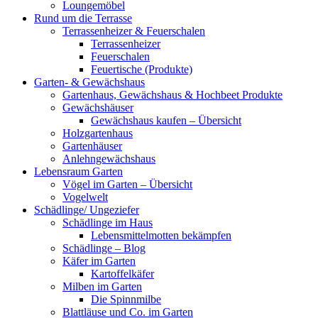
Loungemöbel
Rund um die Terrasse
Terrassenheizer & Feuerschalen
Terrassenheizer
Feuerschalen
Feuertische (Produkte)
Garten- & Gewächshaus
Gartenhaus, Gewächshaus & Hochbeet Produkte
Gewächshäuser
Gewächshaus kaufen – Übersicht
Holzgartenhaus
Gartenhäuser
Anlehngewächshaus
Lebensraum Garten
Vögel im Garten – Übersicht
Vogelwelt
Schädlinge/ Ungeziefer
Schädlinge im Haus
Lebensmittelmotten bekämpfen
Schädlinge – Blog
Käfer im Garten
Kartoffelkäfer
Milben im Garten
Die Spinnmilbe
Blattläuse und Co. im Garten