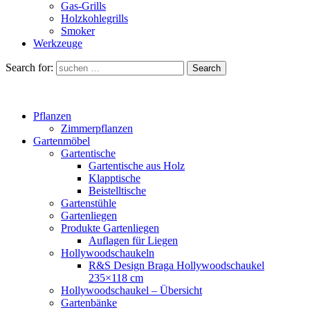
Gas-Grills
Holzkohlegrills
Smoker
Werkzeuge
Search for:
Search
Pflanzen
Zimmerpflanzen
Gartenmöbel
Gartentische
Gartentische aus Holz
Klapptische
Beistelltische
Gartenstühle
Gartenliegen
Produkte Gartenliegen
Auflagen für Liegen
Hollywoodschaukeln
R&S Design Braga Hollywoodschaukel
235×118 cm
Hollywoodschaukel – Übersicht
Gartenbänke