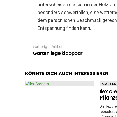
unterscheiden sie sich in der Holzstr
besonders schwerfallen, eine wetterbe
dem persönlichen Geschmack gerecht 
Entspannung finden kann.
vorheriger Artikel
See
more
Gartenliege klappbar
KÖNNTE DICH AUCH INTERESSIEREN
GARTEN
Ilex cr
Pflanz
Die Ilex c
robusten, 
pflegelei