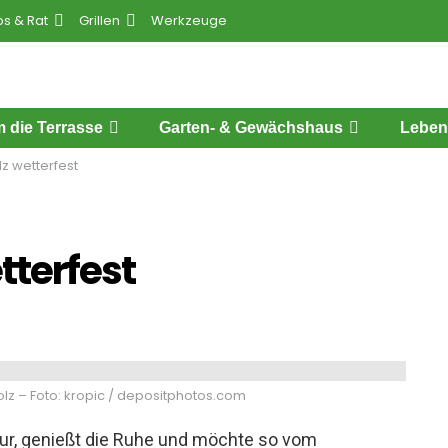
ps & Rat
Grillen
Werkzeuge
 die Terrasse
Garten- & Gewächshaus
Leben
z wetterfest
tterfest
lz – Foto: kropic / depositphotos.com
atur, genießt die Ruhe und möchte so vom