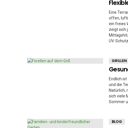
Flexib
Eine Terra
offen, luf
ein freie
zeigt sich
Mittagshit
UV-Schutz
GRILLEN
Gesund
Endlich ist
und die T
Natürlich,
sich viele
Sommer unb
BLOG