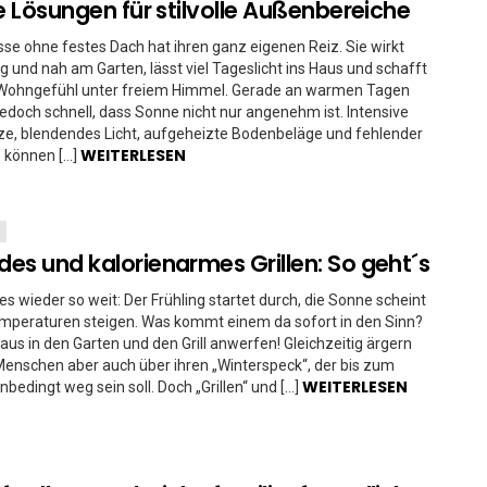
le Lösungen für stilvolle Außenbereiche
sse ohne festes Dach hat ihren ganz eigenen Reiz. Sie wirkt
tig und nah am Garten, lässt viel Tageslicht ins Haus und schafft
s Wohngefühl unter freiem Himmel. Gerade an warmen Tagen
 jedoch schnell, dass Sonne nicht nur angenehm ist. Intensive
ze, blendendes Licht, aufgeheizte Bodenbeläge und fehlender
WEITERLESEN
 können […]
es und kalorienarmes Grillen: So geht´s
 es wieder so weit: Der Frühling startet durch, die Sonne scheint
emperaturen steigen. Was kommt einem da sofort in den Sinn?
 raus in den Garten und den Grill anwerfen! Gleichzeitig ärgern
 Menschen aber auch über ihren „Winterspeck“, der bis zum
WEITERLESEN
edingt weg sein soll. Doch „Grillen“ und […]