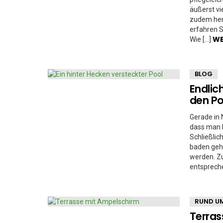
äußerst vi
zudem herv
erfahren S
WE
Wie […]
BLOG
Endlic
den Po
Gerade in 
dass man k
Schließli
baden gehe
werden. Zu
entsprech
RUND UM
Terras