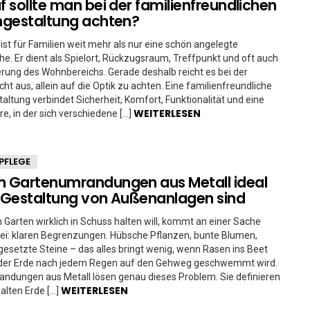
 sollte man bei der familienfreundlichen
ngestaltung achten?
 ist für Familien weit mehr als nur eine schön angelegte
e. Er dient als Spielort, Rückzugsraum, Treffpunkt und oft auch
erung des Wohnbereichs. Gerade deshalb reicht es bei der
cht aus, allein auf die Optik zu achten. Eine familienfreundliche
altung verbindet Sicherheit, Komfort, Funktionalität und eine
WEITERLESEN
, in der sich verschiedene […]
PFLEGE
 Gartenumrandungen aus Metall ideal
e Gestaltung von Außenanlagen sind
 Garten wirklich in Schuss halten will, kommt an einer Sache
ei: klaren Begrenzungen. Hübsche Pflanzen, bunte Blumen,
 gesetzte Steine – das alles bringt wenig, wenn Rasen ins Beet
der Erde nach jedem Regen auf den Gehweg geschwemmt wird.
ndungen aus Metall lösen genau dieses Problem. Sie definieren
WEITERLESEN
alten Erde […]