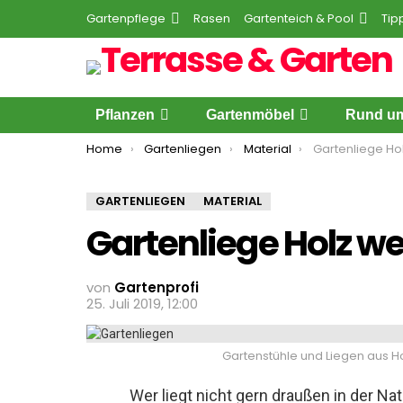
Gartenpflege
Rasen
Gartenteich & Pool
Tip
Pflanzen
Gartenmöbel
Rund um
You are here:
Home
Gartenliegen
Material
Gartenliege Hol
GARTENLIEGEN
MATERIAL
Gartenliege Holz we
von
Gartenprofi
25. Juli 2019, 12:00
Gartenstühle und Liegen aus Ho
Wer liegt nicht gern draußen in der N