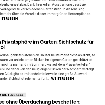
elseitig einsetzbar. Dank ihrer edlen Ausstrahlung passt sie
orragend zu verschiedenen Gartenstilen. In diesem Blog
ie mehr über die Vorteile dieser immergrünen Heckenpflanze.
ITERLESEN
h Privatsphäre im Garten: Sichtschutz für
ol
Neubaugebieten stehen dir Häuser heute meist dicht-an-dicht, so
aum vor unliebsamen Blicken im eigenen Garten geschützt ist.
ch möchte niemand im Sommer „wie auf dem Präsentierteller“
n und dabei von den neugierigen Blicken der Nachbarn verfolgt
m Glück gibt es im Handel mittlerweile eine große Auswahl
WEITERLESEN
ender Sichtschutzelemente für […]
 DIE TERRASSE
se ohne Überdachung beschatten: