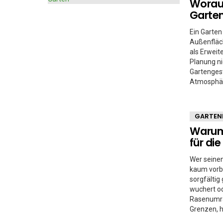
Worauf
Garte
Ein Garten
Außenfläch
als Erweit
Planung ni
Gartengest
Atmosphäre
GARTEN
Warum
für di
Wer seinen
kaum vorb
sorgfältig
wuchert o
Rasenumra
Grenzen, h