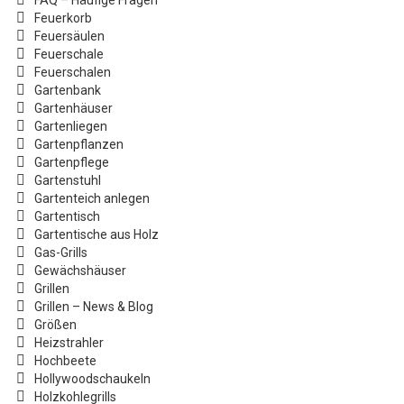
FAQ – Häufige Fragen
Feuerkorb
Feuersäulen
Feuerschale
Feuerschalen
Gartenbank
Gartenhäuser
Gartenliegen
Gartenpflanzen
Gartenpflege
Gartenstuhl
Gartenteich anlegen
Gartentisch
Gartentische aus Holz
Gas-Grills
Gewächshäuser
Grillen
Grillen – News & Blog
Größen
Heizstrahler
Hochbeete
Hollywoodschaukeln
Holzkohlegrills