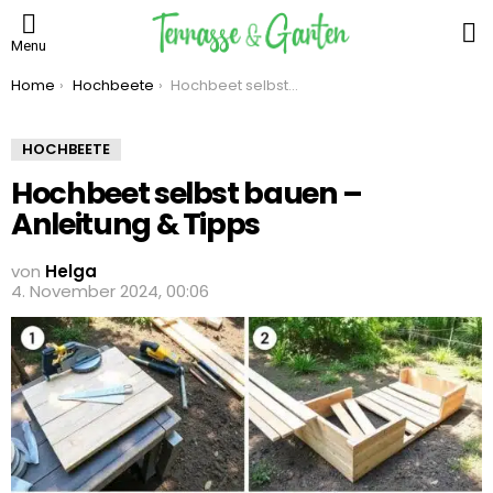
S
Menu
You are here:
Home
Hochbeete
Hochbeet selbst bauen – Anleitung & Tipps
HOCHBEETE
Hochbeet selbst bauen –
Anleitung & Tipps
von
Helga
4. November 2024, 00:06