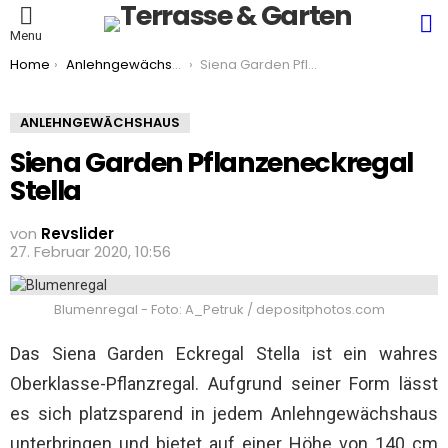
S
Menu
You are here:
Home
Anlehngewächshaus
Siena Garden Pflanzeneckregal Stella
ANLEHNGEWÄCHSHAUS
Siena Garden Pflanzeneckregal
Stella
von
Revslider
27. Februar 2020, 10:56
Blumenregal - Foto: A_Petruk / depositphotos.com
Das Siena Garden Eckregal Stella ist ein wahres
Oberklasse-Pflanzregal. Aufgrund seiner Form lässt
es sich platzsparend in jedem Anlehngewächshaus
unterbringen und bietet auf einer Höhe von 140 cm