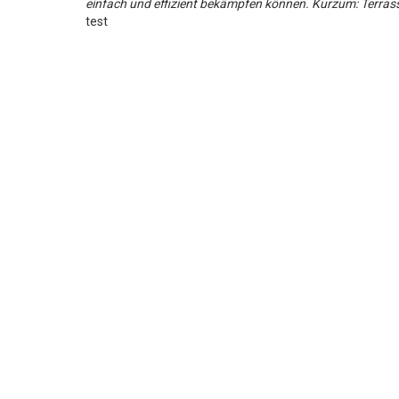
einfach und effizient bekämpfen können. Kurzum: Terrasse
test