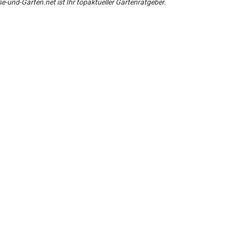
-und-Garten.net ist Ihr topaktueller Gartenratgeber.