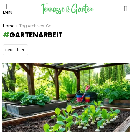
S
Menu
You are here:
Home
Tag Archives: Gartenarbeit
GARTENARBEIT
LATEST
STORIES