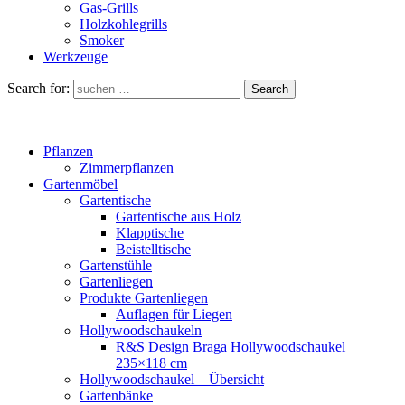
Gas-Grills
Holzkohlegrills
Smoker
Werkzeuge
Search for:
Search
Pflanzen
Zimmerpflanzen
Gartenmöbel
Gartentische
Gartentische aus Holz
Klapptische
Beistelltische
Gartenstühle
Gartenliegen
Produkte Gartenliegen
Auflagen für Liegen
Hollywoodschaukeln
R&S Design Braga Hollywoodschaukel
235×118 cm
Hollywoodschaukel – Übersicht
Gartenbänke