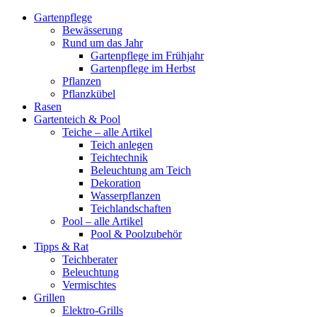
Gartenpflege
Bewässerung
Rund um das Jahr
Gartenpflege im Frühjahr
Gartenpflege im Herbst
Pflanzen
Pflanzkübel
Rasen
Gartenteich & Pool
Teiche – alle Artikel
Teich anlegen
Teichtechnik
Beleuchtung am Teich
Dekoration
Wasserpflanzen
Teichlandschaften
Pool – alle Artikel
Pool & Poolzubehör
Tipps & Rat
Teichberater
Beleuchtung
Vermischtes
Grillen
Elektro-Grills