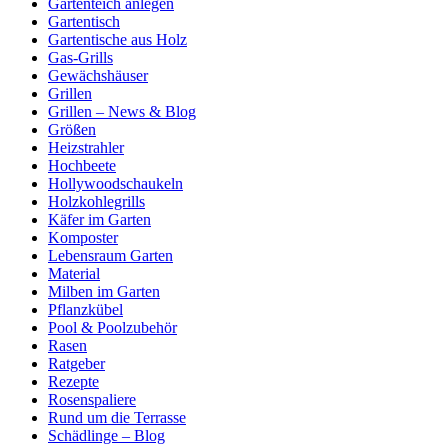
Gartenteich anlegen
Gartentisch
Gartentische aus Holz
Gas-Grills
Gewächshäuser
Grillen
Grillen – News & Blog
Größen
Heizstrahler
Hochbeete
Hollywoodschaukeln
Holzkohlegrills
Käfer im Garten
Komposter
Lebensraum Garten
Material
Milben im Garten
Pflanzkübel
Pool & Poolzubehör
Rasen
Ratgeber
Rezepte
Rosenspaliere
Rund um die Terrasse
Schädlinge – Blog