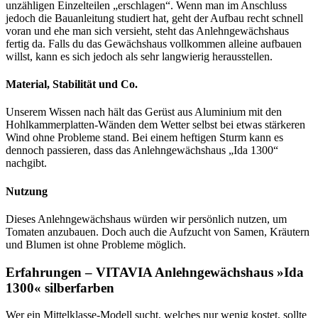
unzähligen Einzelteilen „erschlagen“. Wenn man im Anschluss
jedoch die Bauanleitung studiert hat, geht der Aufbau recht schnell
voran und ehe man sich versieht, steht das Anlehngewächshaus
fertig da. Falls du das Gewächshaus vollkommen alleine aufbauen
willst, kann es sich jedoch als sehr langwierig herausstellen.
Material, Stabilität und Co.
Unserem Wissen nach hält das Gerüst aus Aluminium mit den
Hohlkammerplatten-Wänden dem Wetter selbst bei etwas stärkeren
Wind ohne Probleme stand. Bei einem heftigen Sturm kann es
dennoch passieren, dass das Anlehngewächshaus „Ida 1300“
nachgibt.
Nutzung
Dieses Anlehngewächshaus würden wir persönlich nutzen, um
Tomaten anzubauen. Doch auch die Aufzucht von Samen, Kräutern
und Blumen ist ohne Probleme möglich.
Erfahrungen – VITAVIA Anlehngewächshaus »Ida
1300« silberfarben
Wer ein Mittelklasse-Modell sucht, welches nur wenig kostet, sollte