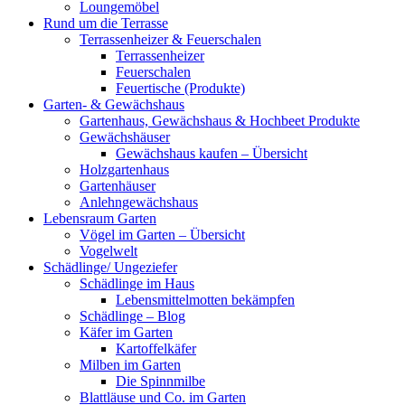
Loungemöbel
Rund um die Terrasse
Terrassenheizer & Feuerschalen
Terrassenheizer
Feuerschalen
Feuertische (Produkte)
Garten- & Gewächshaus
Gartenhaus, Gewächshaus & Hochbeet Produkte
Gewächshäuser
Gewächshaus kaufen – Übersicht
Holzgartenhaus
Gartenhäuser
Anlehngewächshaus
Lebensraum Garten
Vögel im Garten – Übersicht
Vogelwelt
Schädlinge/ Ungeziefer
Schädlinge im Haus
Lebensmittelmotten bekämpfen
Schädlinge – Blog
Käfer im Garten
Kartoffelkäfer
Milben im Garten
Die Spinnmilbe
Blattläuse und Co. im Garten