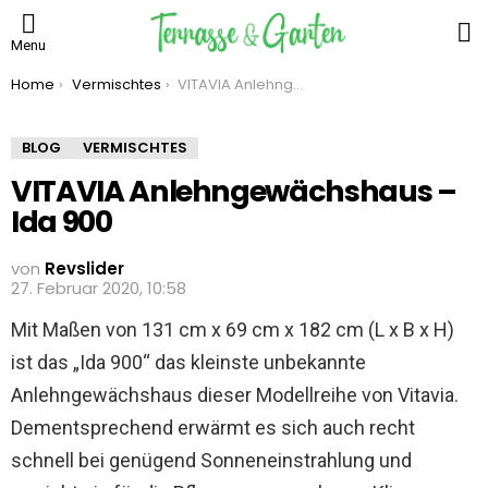
S
Menu
You are here:
Home
Vermischtes
VITAVIA Anlehngewächshaus – Ida 900
BLOG
VERMISCHTES
VITAVIA Anlehngewächshaus –
Ida 900
von
Revslider
27. Februar 2020, 10:58
Mit Maßen von 131 cm x 69 cm x 182 cm (L x B x H)
ist das „Ida 900“ das kleinste unbekannte
Anlehngewächshaus dieser Modellreihe von Vitavia.
Dementsprechend erwärmt es sich auch recht
schnell bei genügend Sonneneinstrahlung und