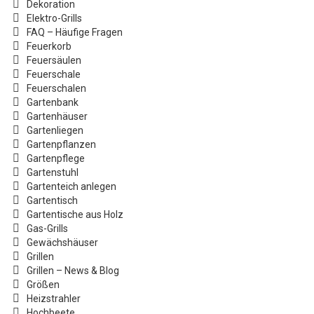
Dekoration
Elektro-Grills
FAQ – Häufige Fragen
Feuerkorb
Feuersäulen
Feuerschale
Feuerschalen
Gartenbank
Gartenhäuser
Gartenliegen
Gartenpflanzen
Gartenpflege
Gartenstuhl
Gartenteich anlegen
Gartentisch
Gartentische aus Holz
Gas-Grills
Gewächshäuser
Grillen
Grillen – News & Blog
Größen
Heizstrahler
Hochbeete