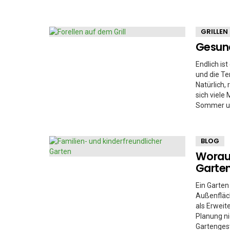
GRILLEN
Gesund
Endlich ist
und die T
Natürlich,
sich viele
Sommer unb
BLOG
Worauf
Garte
Ein Garten
Außenfläch
als Erweit
Planung ni
Gartengest