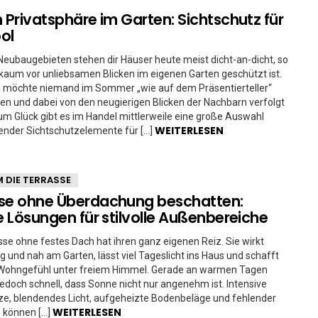
h Privatsphäre im Garten: Sichtschutz für
ol
Neubaugebieten stehen dir Häuser heute meist dicht-an-dicht, so
aum vor unliebsamen Blicken im eigenen Garten geschützt ist.
ch möchte niemand im Sommer „wie auf dem Präsentierteller“
n und dabei von den neugierigen Blicken der Nachbarn verfolgt
m Glück gibt es im Handel mittlerweile eine große Auswahl
WEITERLESEN
ender Sichtschutzelemente für […]
 DIE TERRASSE
se ohne Überdachung beschatten:
le Lösungen für stilvolle Außenbereiche
sse ohne festes Dach hat ihren ganz eigenen Reiz. Sie wirkt
tig und nah am Garten, lässt viel Tageslicht ins Haus und schafft
s Wohngefühl unter freiem Himmel. Gerade an warmen Tagen
 jedoch schnell, dass Sonne nicht nur angenehm ist. Intensive
ze, blendendes Licht, aufgeheizte Bodenbeläge und fehlender
WEITERLESEN
 können […]