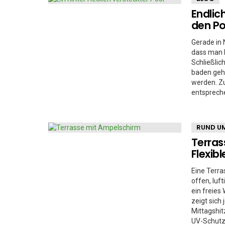
Endlic
den Po
Gerade in 
dass man k
Schließli
baden gehe
werden. Zu
entsprech
RUND UM
Terras
Flexib
Eine Terra
offen, luf
ein freie
zeigt sich
Mittagshit
UV-Schutz