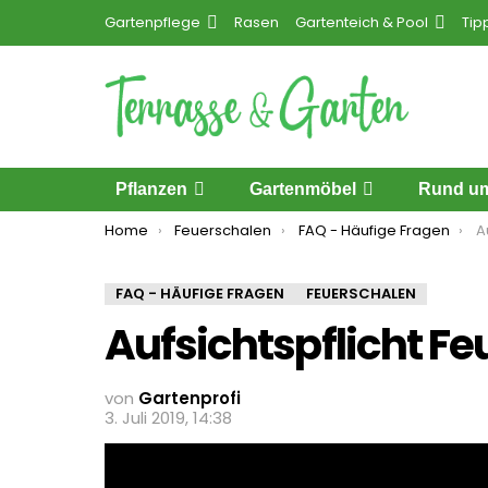
Gartenpflege
Rasen
Gartenteich & Pool
Tip
Pflanzen
Gartenmöbel
Rund um
You are here:
Home
Feuerschalen
FAQ - Häufige Fragen
A
FAQ - HÄUFIGE FRAGEN
FEUERSCHALEN
Aufsichtspflicht F
von
Gartenprofi
3. Juli 2019, 14:38