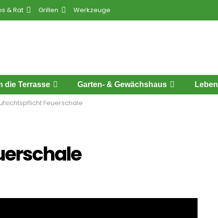
ps & Rat
Grillen
Werkzeuge
 die Terrasse
Garten- & Gewächshaus
Leben
ufsichtspflicht Feuerschale
euerschale