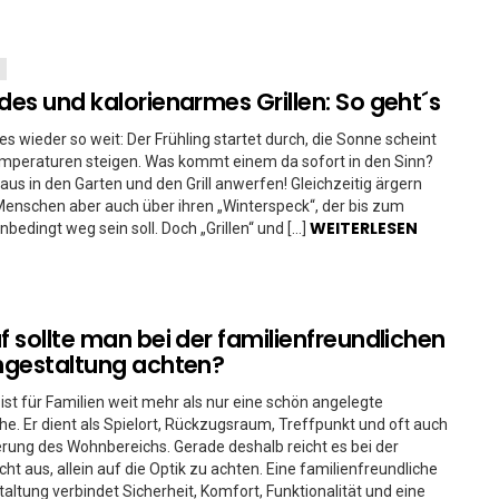
es und kalorienarmes Grillen: So geht´s
 es wieder so weit: Der Frühling startet durch, die Sonne scheint
emperaturen steigen. Was kommt einem da sofort in den Sinn?
 raus in den Garten und den Grill anwerfen! Gleichzeitig ärgern
 Menschen aber auch über ihren „Winterspeck“, der bis zum
WEITERLESEN
edingt weg sein soll. Doch „Grillen“ und […]
 sollte man bei der familienfreundlichen
ngestaltung achten?
 ist für Familien weit mehr als nur eine schön angelegte
e. Er dient als Spielort, Rückzugsraum, Treffpunkt und oft auch
erung des Wohnbereichs. Gerade deshalb reicht es bei der
cht aus, allein auf die Optik zu achten. Eine familienfreundliche
altung verbindet Sicherheit, Komfort, Funktionalität und eine