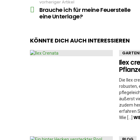
vorheriger Artikel
See
more
Brauche ich für meine Feuerstelle
eine Unterlage?
KÖNNTE DICH AUCH INTERESSIEREN
GARTEN
Ilex cr
Pflanz
Die Ilex c
robusten, 
pflegelei
äußerst vi
zudem herv
erfahren S
WE
Wie […]
BLOG