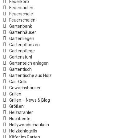
Feuerkorb
Feuersäulen
Feuerschale
Feuerschalen
Gartenbank
Gartenhäuser
Gartenliegen
Gartenpflanzen
Gartenpflege
Gartenstuhl
Gartenteich anlegen
Gartentisch
Gartentische aus Holz
Gas-Grills
Gewächshäuser
Grillen
Grillen – News & Blog
Größen
Heizstrahler
Hochbeete
Hollywoodschaukeln
Holzkohlegrills
Käfer im Garten