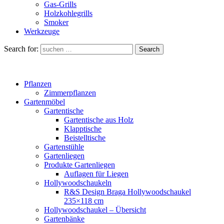
Gas-Grills
Holzkohlegrills
Smoker
Werkzeuge
Search for:
Search
Pflanzen
Zimmerpflanzen
Gartenmöbel
Gartentische
Gartentische aus Holz
Klapptische
Beistelltische
Gartenstühle
Gartenliegen
Produkte Gartenliegen
Auflagen für Liegen
Hollywoodschaukeln
R&S Design Braga Hollywoodschaukel
235×118 cm
Hollywoodschaukel – Übersicht
Gartenbänke