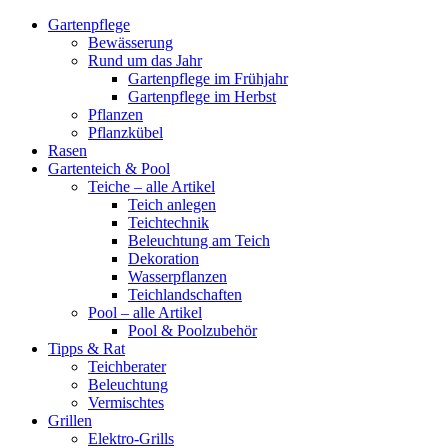
Gartenpflege
Bewässerung
Rund um das Jahr
Gartenpflege im Frühjahr
Gartenpflege im Herbst
Pflanzen
Pflanzkübel
Rasen
Gartenteich & Pool
Teiche – alle Artikel
Teich anlegen
Teichtechnik
Beleuchtung am Teich
Dekoration
Wasserpflanzen
Teichlandschaften
Pool – alle Artikel
Pool & Poolzubehör
Tipps & Rat
Teichberater
Beleuchtung
Vermischtes
Grillen
Elektro-Grills