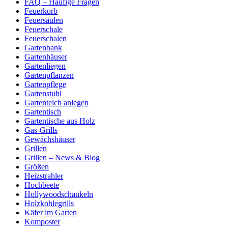
FAQ – Häufige Fragen
Feuerkorb
Feuersäulen
Feuerschale
Feuerschalen
Gartenbank
Gartenhäuser
Gartenliegen
Gartenpflanzen
Gartenpflege
Gartenstuhl
Gartenteich anlegen
Gartentisch
Gartentische aus Holz
Gas-Grills
Gewächshäuser
Grillen
Grillen – News & Blog
Größen
Heizstrahler
Hochbeete
Hollywoodschaukeln
Holzkohlegrills
Käfer im Garten
Komposter