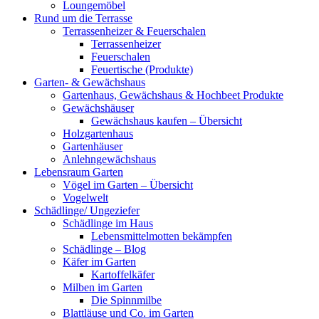
Loungemöbel
Rund um die Terrasse
Terrassenheizer & Feuerschalen
Terrassenheizer
Feuerschalen
Feuertische (Produkte)
Garten- & Gewächshaus
Gartenhaus, Gewächshaus & Hochbeet Produkte
Gewächshäuser
Gewächshaus kaufen – Übersicht
Holzgartenhaus
Gartenhäuser
Anlehngewächshaus
Lebensraum Garten
Vögel im Garten – Übersicht
Vogelwelt
Schädlinge/ Ungeziefer
Schädlinge im Haus
Lebensmittelmotten bekämpfen
Schädlinge – Blog
Käfer im Garten
Kartoffelkäfer
Milben im Garten
Die Spinnmilbe
Blattläuse und Co. im Garten