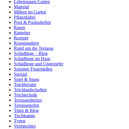
Lebensraum Garten
Material
Milben im Garten
Pflanzkübel
Pool & Poolzubehör
Rasen
Ratgeber
Rezepte
Rosenspaliere
Rund um die Terrasse
Schädlinge – Blog
Schädlinge im Haus
Schädlinge und Ungeziefer
Sonstige Feuerstellen
Spezial
Spiel & Spass
Teichberater
Teichlandschaften
Teichtechnik
Terrassenheizer
Terrassenofen
Tipps & Blog
Tischkamin
Typen
Vermischtes