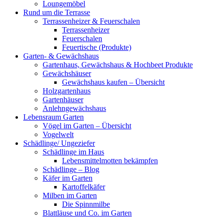
Loungemöbel
Rund um die Terrasse
Terrassenheizer & Feuerschalen
Terrassenheizer
Feuerschalen
Feuertische (Produkte)
Garten- & Gewächshaus
Gartenhaus, Gewächshaus & Hochbeet Produkte
Gewächshäuser
Gewächshaus kaufen – Übersicht
Holzgartenhaus
Gartenhäuser
Anlehngewächshaus
Lebensraum Garten
Vögel im Garten – Übersicht
Vogelwelt
Schädlinge/ Ungeziefer
Schädlinge im Haus
Lebensmittelmotten bekämpfen
Schädlinge – Blog
Käfer im Garten
Kartoffelkäfer
Milben im Garten
Die Spinnmilbe
Blattläuse und Co. im Garten