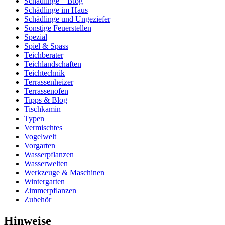
Schädlinge – Blog
Schädlinge im Haus
Schädlinge und Ungeziefer
Sonstige Feuerstellen
Spezial
Spiel & Spass
Teichberater
Teichlandschaften
Teichtechnik
Terrassenheizer
Terrassenofen
Tipps & Blog
Tischkamin
Typen
Vermischtes
Vogelwelt
Vorgarten
Wasserpflanzen
Wasserwelten
Werkzeuge & Maschinen
Wintergarten
Zimmerpflanzen
Zubehör
Hinweise