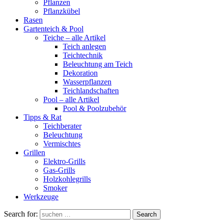
Pflanzen
Pflanzkübel
Rasen
Gartenteich & Pool
Teiche – alle Artikel
Teich anlegen
Teichtechnik
Beleuchtung am Teich
Dekoration
Wasserpflanzen
Teichlandschaften
Pool – alle Artikel
Pool & Poolzubehör
Tipps & Rat
Teichberater
Beleuchtung
Vermischtes
Grillen
Elektro-Grills
Gas-Grills
Holzkohlegrills
Smoker
Werkzeuge
Search for:
Search