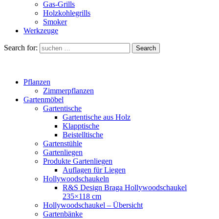
Gas-Grills
Holzkohlegrills
Smoker
Werkzeuge
Search for:
Search
Pflanzen
Zimmerpflanzen
Gartenmöbel
Gartentische
Gartentische aus Holz
Klapptische
Beistelltische
Gartenstühle
Gartenliegen
Produkte Gartenliegen
Auflagen für Liegen
Hollywoodschaukeln
R&S Design Braga Hollywoodschaukel
235×118 cm
Hollywoodschaukel – Übersicht
Gartenbänke