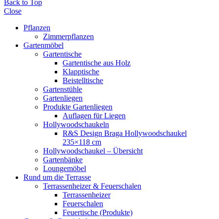
Back to Top
Close
Pflanzen
Zimmerpflanzen
Gartenmöbel
Gartentische
Gartentische aus Holz
Klapptische
Beistelltische
Gartenstühle
Gartenliegen
Produkte Gartenliegen
Auflagen für Liegen
Hollywoodschaukeln
R&S Design Braga Hollywoodschaukel
235×118 cm
Hollywoodschaukel – Übersicht
Gartenbänke
Loungemöbel
Rund um die Terrasse
Terrassenheizer & Feuerschalen
Terrassenheizer
Feuerschalen
Feuertische (Produkte)