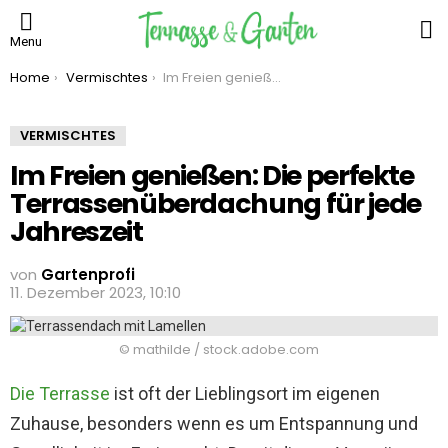
S
Menu
You are here:
Home
Vermischtes
Im Freien genießen: Die perfekte Terrassenüberdachung für jede Jahreszeit
VERMISCHTES
Im Freien genießen: Die perfekte
Terrassenüberdachung für jede
Jahreszeit
von
Gartenprofi
11. Dezember 2023, 10:10
© mathilde / stock.adobe.com
Die Terrasse
ist oft der Lieblingsort im eigenen
Zuhause, besonders wenn es um Entspannung und