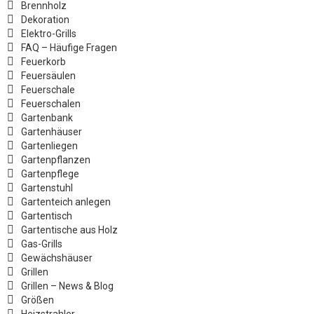
Brennholz
Dekoration
Elektro-Grills
FAQ – Häufige Fragen
Feuerkorb
Feuersäulen
Feuerschale
Feuerschalen
Gartenbank
Gartenhäuser
Gartenliegen
Gartenpflanzen
Gartenpflege
Gartenstuhl
Gartenteich anlegen
Gartentisch
Gartentische aus Holz
Gas-Grills
Gewächshäuser
Grillen
Grillen – News & Blog
Größen
Heizstrahler