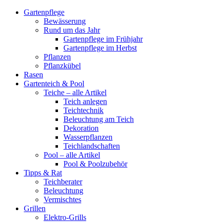
Gartenpflege
Bewässerung
Rund um das Jahr
Gartenpflege im Frühjahr
Gartenpflege im Herbst
Pflanzen
Pflanzkübel
Rasen
Gartenteich & Pool
Teiche – alle Artikel
Teich anlegen
Teichtechnik
Beleuchtung am Teich
Dekoration
Wasserpflanzen
Teichlandschaften
Pool – alle Artikel
Pool & Poolzubehör
Tipps & Rat
Teichberater
Beleuchtung
Vermischtes
Grillen
Elektro-Grills