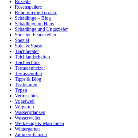
Rezepte
Rosenspaliere
Rund um die Terrasse
Schädlinge – Blog
Schädlinge im Haus
Schädlinge und Ungeziefer
Sonstige Feuerstellen
Spezial
Spiel & Spass
Teichberater
Teichlandschaften
Teichtechnik
Terrassenheizer
Terrassenofen
Tipps & Blog
Tischkamin
Typen
Vermischtes
Vogelwelt
Vorgarten
Wasserpflanzen
Wasserwelten
Werkzeuge & Maschinen
Wintergarten
Zimmerpflanzen