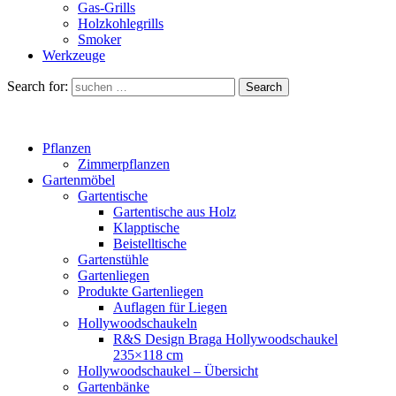
Gas-Grills
Holzkohlegrills
Smoker
Werkzeuge
Search for:
Search
Pflanzen
Zimmerpflanzen
Gartenmöbel
Gartentische
Gartentische aus Holz
Klapptische
Beistelltische
Gartenstühle
Gartenliegen
Produkte Gartenliegen
Auflagen für Liegen
Hollywoodschaukeln
R&S Design Braga Hollywoodschaukel
235×118 cm
Hollywoodschaukel – Übersicht
Gartenbänke