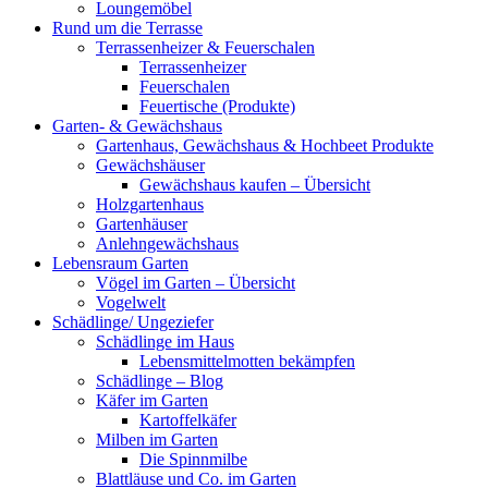
Loungemöbel
Rund um die Terrasse
Terrassenheizer & Feuerschalen
Terrassenheizer
Feuerschalen
Feuertische (Produkte)
Garten- & Gewächshaus
Gartenhaus, Gewächshaus & Hochbeet Produkte
Gewächshäuser
Gewächshaus kaufen – Übersicht
Holzgartenhaus
Gartenhäuser
Anlehngewächshaus
Lebensraum Garten
Vögel im Garten – Übersicht
Vogelwelt
Schädlinge/ Ungeziefer
Schädlinge im Haus
Lebensmittelmotten bekämpfen
Schädlinge – Blog
Käfer im Garten
Kartoffelkäfer
Milben im Garten
Die Spinnmilbe
Blattläuse und Co. im Garten