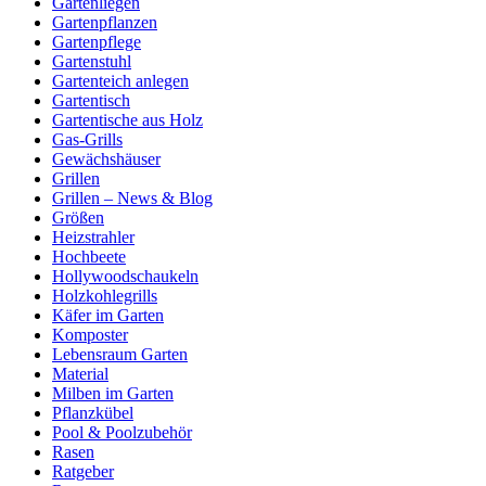
Gartenliegen
Gartenpflanzen
Gartenpflege
Gartenstuhl
Gartenteich anlegen
Gartentisch
Gartentische aus Holz
Gas-Grills
Gewächshäuser
Grillen
Grillen – News & Blog
Größen
Heizstrahler
Hochbeete
Hollywoodschaukeln
Holzkohlegrills
Käfer im Garten
Komposter
Lebensraum Garten
Material
Milben im Garten
Pflanzkübel
Pool & Poolzubehör
Rasen
Ratgeber