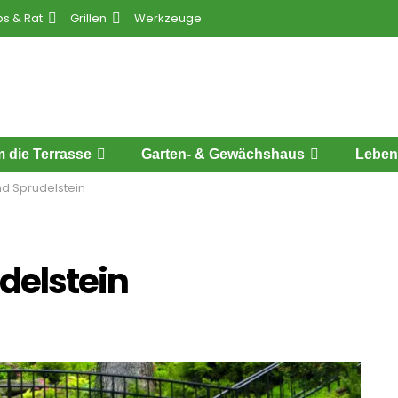
ps & Rat
Grillen
Werkzeuge
 die Terrasse
Garten- & Gewächshaus
Leben
nd Sprudelstein
delstein