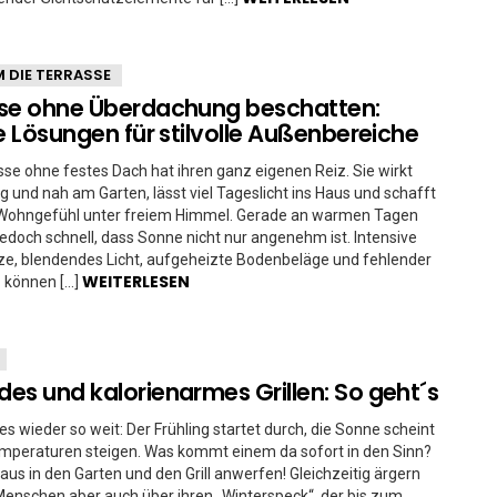
 DIE TERRASSE
se ohne Überdachung beschatten:
le Lösungen für stilvolle Außenbereiche
sse ohne festes Dach hat ihren ganz eigenen Reiz. Sie wirkt
tig und nah am Garten, lässt viel Tageslicht ins Haus und schafft
s Wohngefühl unter freiem Himmel. Gerade an warmen Tagen
 jedoch schnell, dass Sonne nicht nur angenehm ist. Intensive
ze, blendendes Licht, aufgeheizte Bodenbeläge und fehlender
WEITERLESEN
 können […]
es und kalorienarmes Grillen: So geht´s
 es wieder so weit: Der Frühling startet durch, die Sonne scheint
emperaturen steigen. Was kommt einem da sofort in den Sinn?
 raus in den Garten und den Grill anwerfen! Gleichzeitig ärgern
 Menschen aber auch über ihren „Winterspeck“, der bis zum