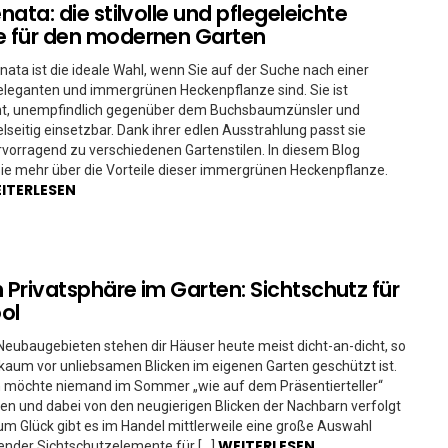
enata: die stilvolle und pflegeleichte
e für den modernen Garten
renata ist die ideale Wahl, wenn Sie auf der Suche nach einer
eleganten und immergrünen Heckenpflanze sind. Sie ist
cht, unempfindlich gegenüber dem Buchsbaumzünsler und
elseitig einsetzbar. Dank ihrer edlen Ausstrahlung passt sie
orragend zu verschiedenen Gartenstilen. In diesem Blog
ie mehr über die Vorteile dieser immergrünen Heckenpflanze.
ITERLESEN
h Privatsphäre im Garten: Sichtschutz für
ol
Neubaugebieten stehen dir Häuser heute meist dicht-an-dicht, so
aum vor unliebsamen Blicken im eigenen Garten geschützt ist.
ch möchte niemand im Sommer „wie auf dem Präsentierteller“
n und dabei von den neugierigen Blicken der Nachbarn verfolgt
m Glück gibt es im Handel mittlerweile eine große Auswahl
WEITERLESEN
ender Sichtschutzelemente für […]