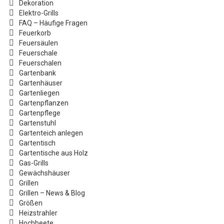
Dekoration
Elektro-Grills
FAQ – Häufige Fragen
Feuerkorb
Feuersäulen
Feuerschale
Feuerschalen
Gartenbank
Gartenhäuser
Gartenliegen
Gartenpflanzen
Gartenpflege
Gartenstuhl
Gartenteich anlegen
Gartentisch
Gartentische aus Holz
Gas-Grills
Gewächshäuser
Grillen
Grillen – News & Blog
Größen
Heizstrahler
Hochbeete