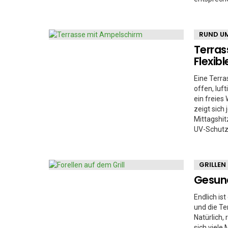
RUND UM
Terras
Flexib
Eine Terra
offen, luf
ein freie
zeigt sich
Mittagshit
UV-Schutz
GRILLEN
Gesund
Endlich ist
und die T
Natürlich,
sich viele