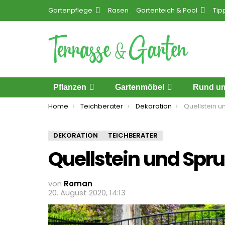
Gartenpflege
Rasen
Gartenteich & Pool
Tip
Pflanzen
Gartenmöbel
Rund um
You are here:
Home
Teichberater
Dekoration
Quellstein u
DEKORATION
TEICHBERATER
Quellstein und Spru
von
Roman
20. August 2020, 14:13