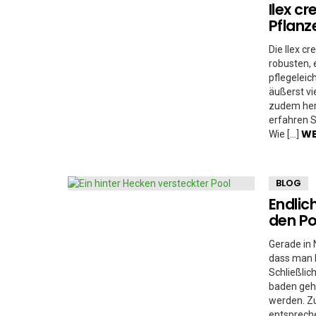
Ilex cr
Pflanz
Die Ilex c
robusten, 
pflegelei
äußerst vi
zudem herv
erfahren S
WE
Wie […]
BLOG
Endlic
den Po
Gerade in 
dass man k
Schließli
baden gehe
werden. Zu
entsprech