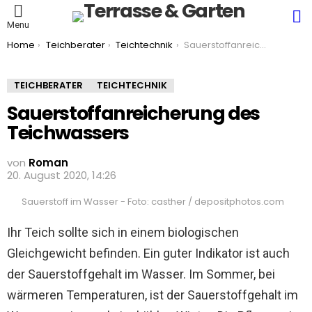
S
Menu
You are here:
Home
Teichberater
Teichtechnik
Sauerstoffanreicherung des Teichwassers
TEICHBERATER
TEICHTECHNIK
Sauerstoffanreicherung des
Teichwassers
von
Roman
20. August 2020, 14:26
Sauerstoff im Wasser - Foto: casther / depositphotos.com
Ihr Teich sollte sich in einem biologischen
Gleichgewicht befinden. Ein guter Indikator ist auch
der Sauerstoffgehalt im Wasser. Im Sommer, bei
wärmeren Temperaturen, ist der Sauerstoffgehalt im