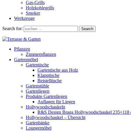
Gas-Grills
Holzkohlegrills
Smoker
Werkzeuge
Search for:
Search
Pflanzen
Zimmerpflanzen
Gartenmöbel
Gartentische
Gartentische aus Holz
Klapptische
Beistelltische
Gartenstühle
Gartenliegen
Produkte Gartenliegen
Auflagen für Liegen
Hollywoodschaukeln
R&S Design Braga Hollywoodschaukel 235×118
Hollywoodschaukel – Übersicht
Gartenbänke
Loungemöbel