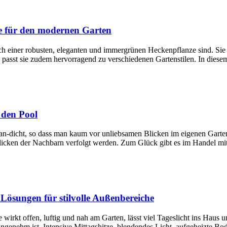
anze für den modernen Garten
nach einer robusten, eleganten und immergrünen Heckenpflanze sind. Si
ng passt sie zudem hervorragend zu verschiedenen Gartenstilen. In dies
 den Pool
-an-dicht, so dass man kaum vor unliebsamen Blicken im eigenen Gart
Blicken der Nachbarn verfolgt werden. Zum Glück gibt es im Handel mit
Lösungen für stilvolle Außenbereiche
e wirkt offen, luftig und nah am Garten, lässt viel Tageslicht ins Haus
 angenehm ist. Intensive Mittagshitze, blendendes Licht, aufgeheizte