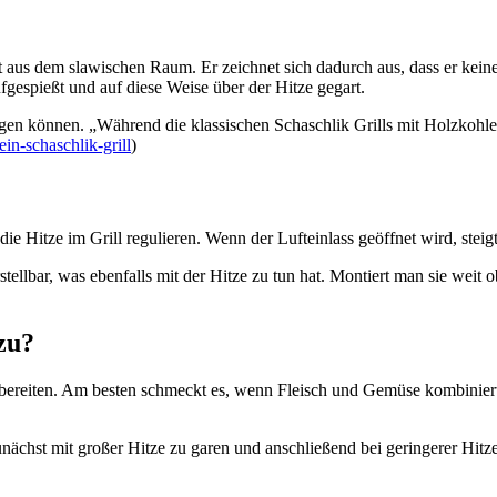
aus dem slawischen Raum. Er zeichnet sich dadurch aus, dass er keinen 
fgespießt und auf diese Weise über der Hitze gegart.
legen können. „Während die klassischen Schaschlik Grills mit Holzkohl
in-schaschlik-grill
)
 die Hitze im Grill regulieren. Wenn der Lufteinlass geöffnet wird, steig
llbar, was ebenfalls mit der Hitze zu tun hat. Montiert man sie weit ob
zu?
bereiten. Am besten schmeckt es, wenn Fleisch und Gemüse kombiniert 
zunächst mit großer Hitze zu garen und anschließend bei geringerer Hitz