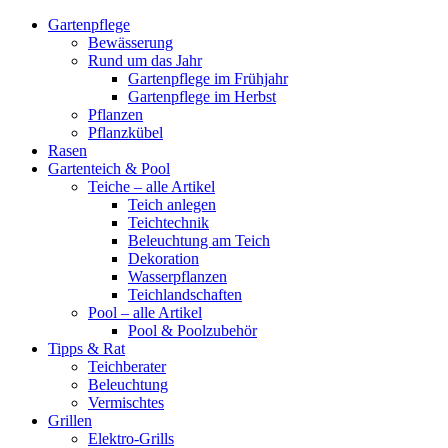
Gartenpflege
Bewässerung
Rund um das Jahr
Gartenpflege im Frühjahr
Gartenpflege im Herbst
Pflanzen
Pflanzkübel
Rasen
Gartenteich & Pool
Teiche – alle Artikel
Teich anlegen
Teichtechnik
Beleuchtung am Teich
Dekoration
Wasserpflanzen
Teichlandschaften
Pool – alle Artikel
Pool & Poolzubehör
Tipps & Rat
Teichberater
Beleuchtung
Vermischtes
Grillen
Elektro-Grills