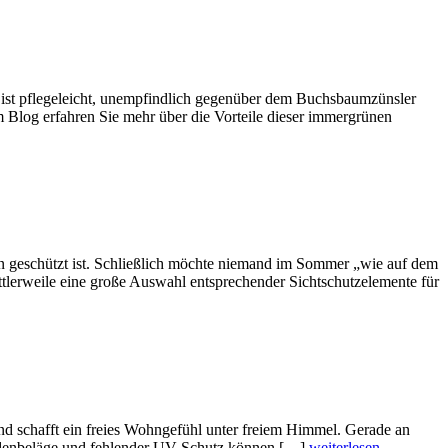
e ist pflegeleicht, unempfindlich gegenüber dem Buchsbaumzünsler
em Blog erfahren Sie mehr über die Vorteile dieser immergrünen
en geschützt ist. Schließlich möchte niemand im Sommer „wie auf dem
tlerweile eine große Auswahl entsprechender Sichtschutzelemente für
 und schafft ein freies Wohngefühl unter freiem Himmel. Gerade an
 Bodenbeläge und fehlender UV-Schutz können […]
weiterlesen