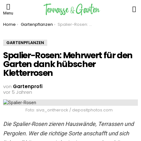
S
Menu
You are here:
Home
Gartenpflanzen
Spalier-Rosen: Mehrwert für den Garten dank hübscher Kletterrosen
GARTENPFLANZEN
Spalier-Rosen: Mehrwert für den
Garten dank hübscher
Kletterrosen
von
Gartenprofi
vor 5 Jahren
Foto: siva_ontherock / depositphotos.com
Die Spalier-Rosen zieren Hauswände, Terrassen und
Pergolen. Wer die richtige Sorte anschafft und sich