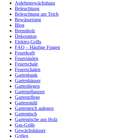
Anlehngewächshaus
Beleuchtung
Beleuchtung am Teich
Bewässerung
Blog
Brennholz
Dekoration
Elektro-Grills
FAQ – Häufige Fragen
Feuerkorb
Feuersäulen
Feuerschale
Feuerschalen
Gartenbank
Gartenhäuser
Gartenliegen
Gartenpflanzen
Gartenpflege
Gartenstuhl
Gartenteich anlegen
Gartentisch
Gartentische aus Holz
Gas-Grills
Gewächshäuser
Grillen