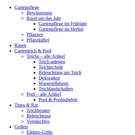
Gartenpflege
Bewässerung
Rund um das Jahr
Gartenpflege im Frühjahr
Gartenpflege im Herbst
Pflanzen
Pflanzkübel
Rasen
Gartenteich & Pool
Teiche – alle Artikel
Teich anlegen
Teichtechnik
Beleuchtung am Teich
Dekoration
Wasserpflanzen
Teichlandschaften
Pool – alle Artikel
Pool & Poolzubehör
Tipps & Rat
Teichberater
Beleuchtung
Vermischtes
Grillen
Elektro-Grills