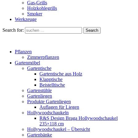
Gas-Grills
Holzkohlegrills
Smoker
Werkzeuge
Search for:
Search
Pflanzen
Zimmerpflanzen
Gartenmöbel
Gartentische
Gartentische aus Holz
Klapptische
Beistelltische
Gartenstühle
Gartenliegen
Produkte Gartenliegen
Auflagen für Liegen
Hollywoodschaukeln
R&S Design Braga Hollywoodschaukel
235×118 cm
Hollywoodschaukel – Übersicht
Gartenbänke