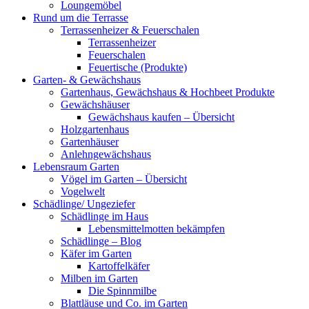
Loungemöbel
Rund um die Terrasse
Terrassenheizer & Feuerschalen
Terrassenheizer
Feuerschalen
Feuertische (Produkte)
Garten- & Gewächshaus
Gartenhaus, Gewächshaus & Hochbeet Produkte
Gewächshäuser
Gewächshaus kaufen – Übersicht
Holzgartenhaus
Gartenhäuser
Anlehngewächshaus
Lebensraum Garten
Vögel im Garten – Übersicht
Vogelwelt
Schädlinge/ Ungeziefer
Schädlinge im Haus
Lebensmittelmotten bekämpfen
Schädlinge – Blog
Käfer im Garten
Kartoffelkäfer
Milben im Garten
Die Spinnmilbe
Blattläuse und Co. im Garten