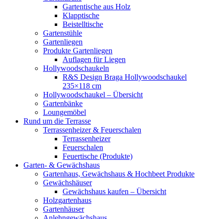
Gartentische aus Holz
Klapptische
Beistelltische
Gartenstühle
Gartenliegen
Produkte Gartenliegen
Auflagen für Liegen
Hollywoodschaukeln
R&S Design Braga Hollywoodschaukel
235×118 cm
Hollywoodschaukel – Übersicht
Gartenbänke
Loungemöbel
Rund um die Terrasse
Terrassenheizer & Feuerschalen
Terrassenheizer
Feuerschalen
Feuertische (Produkte)
Garten- & Gewächshaus
Gartenhaus, Gewächshaus & Hochbeet Produkte
Gewächshäuser
Gewächshaus kaufen – Übersicht
Holzgartenhaus
Gartenhäuser
Anlehngewächshaus