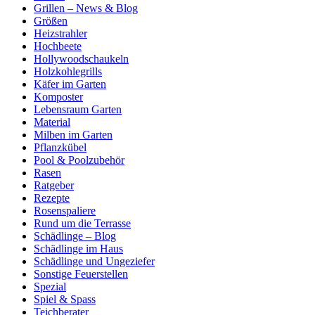
Grillen – News & Blog
Größen
Heizstrahler
Hochbeete
Hollywoodschaukeln
Holzkohlegrills
Käfer im Garten
Komposter
Lebensraum Garten
Material
Milben im Garten
Pflanzkübel
Pool & Poolzubehör
Rasen
Ratgeber
Rezepte
Rosenspaliere
Rund um die Terrasse
Schädlinge – Blog
Schädlinge im Haus
Schädlinge und Ungeziefer
Sonstige Feuerstellen
Spezial
Spiel & Spass
Teichberater