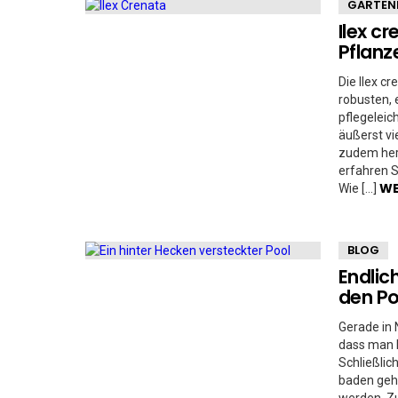
GARTEN
Ilex cr
Pflanz
Die Ilex c
robusten, 
pflegelei
äußerst vi
zudem herv
erfahren S
WE
Wie […]
BLOG
Endlic
den Po
Gerade in 
dass man k
Schließli
baden gehe