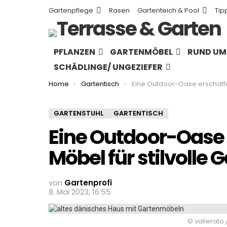
Gartenpflege
Rasen
Gartenteich & Pool
Tip
PFLANZEN
GARTENMÖBEL
RUND UM 
SCHÄDLINGE/ UNGEZIEFER
You are here:
Home
Gartentisch
Eine Outdoor-Oase erschaffen: Dänische Möbel für stilvol
GARTENSTUHL
GARTENTISCH
Eine Outdoor-Oase 
Möbel für stilvolle
von
Gartenprofi
8. Mai 2023, 16:55
© vallerato