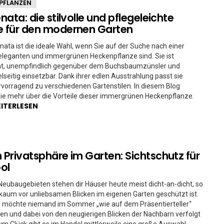
PFLANZEN
enata: die stilvolle und pflegeleichte
e für den modernen Garten
renata ist die ideale Wahl, wenn Sie auf der Suche nach einer
eleganten und immergrünen Heckenpflanze sind. Sie ist
cht, unempfindlich gegenüber dem Buchsbaumzünsler und
elseitig einsetzbar. Dank ihrer edlen Ausstrahlung passt sie
orragend zu verschiedenen Gartenstilen. In diesem Blog
ie mehr über die Vorteile dieser immergrünen Heckenpflanze.
ITERLESEN
h Privatsphäre im Garten: Sichtschutz für
ol
Neubaugebieten stehen dir Häuser heute meist dicht-an-dicht, so
aum vor unliebsamen Blicken im eigenen Garten geschützt ist.
ch möchte niemand im Sommer „wie auf dem Präsentierteller“
n und dabei von den neugierigen Blicken der Nachbarn verfolgt