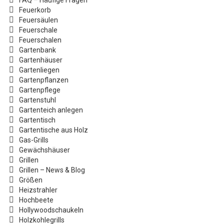
FAQ – Häufige Fragen
Feuerkorb
Feuersäulen
Feuerschale
Feuerschalen
Gartenbank
Gartenhäuser
Gartenliegen
Gartenpflanzen
Gartenpflege
Gartenstuhl
Gartenteich anlegen
Gartentisch
Gartentische aus Holz
Gas-Grills
Gewächshäuser
Grillen
Grillen – News & Blog
Größen
Heizstrahler
Hochbeete
Hollywoodschaukeln
Holzkohlegrills