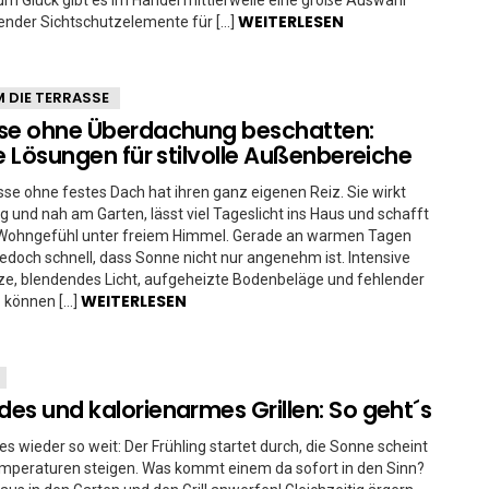
m Glück gibt es im Handel mittlerweile eine große Auswahl
WEITERLESEN
ender Sichtschutzelemente für […]
 DIE TERRASSE
se ohne Überdachung beschatten:
le Lösungen für stilvolle Außenbereiche
sse ohne festes Dach hat ihren ganz eigenen Reiz. Sie wirkt
tig und nah am Garten, lässt viel Tageslicht ins Haus und schafft
s Wohngefühl unter freiem Himmel. Gerade an warmen Tagen
 jedoch schnell, dass Sonne nicht nur angenehm ist. Intensive
ze, blendendes Licht, aufgeheizte Bodenbeläge und fehlender
WEITERLESEN
 können […]
es und kalorienarmes Grillen: So geht´s
 es wieder so weit: Der Frühling startet durch, die Sonne scheint
emperaturen steigen. Was kommt einem da sofort in den Sinn?