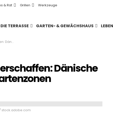
ps & Rat
Grillen
Werkzeuge
DIE TERRASSE
GARTEN- & GEWÄCHSHAUS
LEBE
le Gartenzonen
erschaffen: Dänische
 Gartenzonen
 / stock.adobe.com