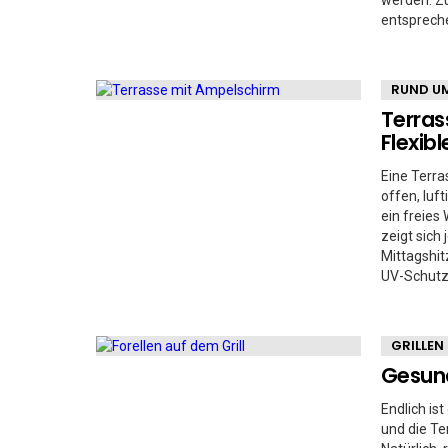
werden. Zu
entsprech
RUND UM
Terras
Flexib
Eine Terra
offen, luf
ein freie
zeigt sich
Mittagshit
UV-Schutz
GRILLEN
Gesund
Endlich ist
und die T