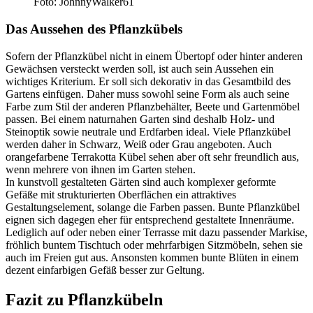
Foto: JohnnyWalker61
Das Aussehen des Pflanzkübels
Sofern der Pflanzkübel nicht in einem Übertopf oder hinter anderen
Gewächsen versteckt werden soll, ist auch sein Aussehen ein
wichtiges Kriterium. Er soll sich dekorativ in das Gesamtbild des
Gartens einfügen. Daher muss sowohl seine Form als auch seine
Farbe zum Stil der anderen Pflanzbehälter, Beete und Gartenmöbel
passen. Bei einem naturnahen Garten sind deshalb Holz- und
Steinoptik sowie neutrale und Erdfarben ideal. Viele Pflanzkübel
werden daher in Schwarz, Weiß oder Grau angeboten. Auch
orangefarbene Terrakotta Kübel sehen aber oft sehr freundlich aus,
wenn mehrere von ihnen im Garten stehen.
In kunstvoll gestalteten Gärten sind auch komplexer geformte
Gefäße mit strukturierten Oberflächen ein attraktives
Gestaltungselement, solange die Farben passen. Bunte Pflanzkübel
eignen sich dagegen eher für entsprechend gestaltete Innenräume.
Lediglich auf oder neben einer Terrasse mit dazu passender Markise,
fröhlich buntem Tischtuch oder mehrfarbigen Sitzmöbeln, sehen sie
auch im Freien gut aus. Ansonsten kommen bunte Blüten in einem
dezent einfarbigen Gefäß besser zur Geltung.
Fazit zu Pflanzkübeln