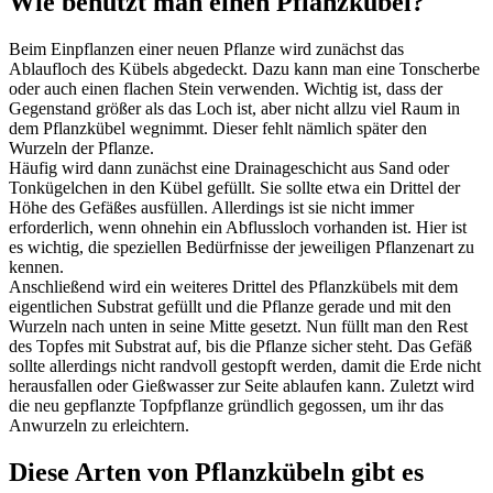
Wie benutzt man einen Pflanzkübel?
Beim Einpflanzen einer neuen Pflanze wird zunächst das
Ablaufloch des Kübels abgedeckt. Dazu kann man eine Tonscherbe
oder auch einen flachen Stein verwenden. Wichtig ist, dass der
Gegenstand größer als das Loch ist, aber nicht allzu viel Raum in
dem Pflanzkübel wegnimmt. Dieser fehlt nämlich später den
Wurzeln der Pflanze.
Häufig wird dann zunächst eine Drainageschicht aus Sand oder
Tonkügelchen in den Kübel gefüllt. Sie sollte etwa ein Drittel der
Höhe des Gefäßes ausfüllen. Allerdings ist sie nicht immer
erforderlich, wenn ohnehin ein Abflussloch vorhanden ist. Hier ist
es wichtig, die speziellen Bedürfnisse der jeweiligen Pflanzenart zu
kennen.
Anschließend wird ein weiteres Drittel des Pflanzkübels mit dem
eigentlichen Substrat gefüllt und die Pflanze gerade und mit den
Wurzeln nach unten in seine Mitte gesetzt. Nun füllt man den Rest
des Topfes mit Substrat auf, bis die Pflanze sicher steht. Das Gefäß
sollte allerdings nicht randvoll gestopft werden, damit die Erde nicht
herausfallen oder Gießwasser zur Seite ablaufen kann. Zuletzt wird
die neu gepflanzte Topfpflanze gründlich gegossen, um ihr das
Anwurzeln zu erleichtern.
Diese Arten von Pflanzkübeln gibt es