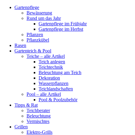
Gartenpflege
Bewässerung
Rund um das Jahr
Gartenpflege im Frühjahr
Gartenpflege im Herbst
Pflanzen
Pflanzkübel
Rasen
Gartenteich & Pool
Teiche – alle Artikel
Teich anlegen
Teichtechnik
Beleuchtung am Teich
Dekoration
Wasserpflanzen
Teichlandschaften
Pool – alle Artikel
Pool & Poolzubehör
Tipps & Rat
Teichberater
Beleuchtung
Vermischtes
Grillen
Elektro-Grills