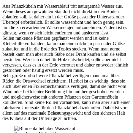
Aus Pflanzkübeln mit Wasserablauf tritt naturgemäß Wasser aus.
Wenn dieses am gewählten Standort nicht direkt in den Boden
ablaufen soll, ist daher ein in der Größe passender Untersatz oder
Übertopf erforderlich. Er sollte wasserdicht und hoch genug sein,
um die zu erwartenden Wassermengen aufzunehmen. Zudem ist es
günstig, wenn er sich leicht entfernen und ausleeren lässt.
Sollen rankende Pflanzen gepflanzt werden und ist keine
Kletterhilfe vorhanden, kann man eine solche in passender Größe
zukaufen und in die Erde des Topfes stecken. Wenn man gerne
bastelt kann man aber auch Stäbe oder Draht kaufen und sie selbst
herstellen. Wer sich dabei für Holz entscheidet, sollte aber nicht
vergessen, dass es in der Erde verrottet und daher entweder jährlich
gestrichen oder häufig ersetzt werden muss.
Sehr große und schwere Pflanzkübel verfügen manchmal über
Räder, die Ortswechsel erleichtern. Hierbei ist es wichtig, dass sie
auch über einen Fixiermechanismus verfügen, damit sie nicht vom
Wind oder bei leichter Berührung hin und her geschoben werden
und möglicherweise mit anderen Pflanzen oder Gartenmöbeln
kollidieren. Sind keine Rollen vorhanden, kann man aber auch einen
fahrbaren Untersatz für den Pflanzkübel dazukaufen. Dabei ist vor
allem auf das maximale Belastungsgewicht und den sicheren Halt
des Kübels auf der Unterlage zu achten.