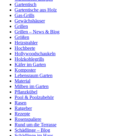
Gartentisch
Gartentische aus Holz
Gas-Grills
Gewächshäuser
Grillen
Grillen – News & Blog
Größen
Heizstrahler
Hochbeete
Hollywoodschaukeln
Holzkohlegrills
Käfer im Garten
Komposter
Lebensraum Garten
Material
Milben im Garten
Pflanzkübel
Pool & Poolzubehör
Rasen
Ratgeber
Rezepte
Rosenspaliere
Rund um die Terrasse
Schädlinge – Blog
Schädlinge im Haus