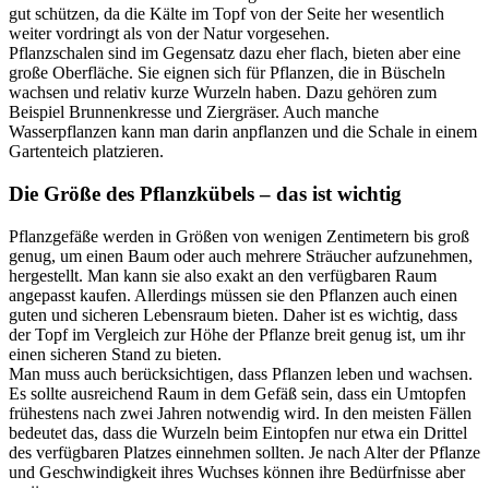
gut schützen, da die Kälte im Topf von der Seite her wesentlich
weiter vordringt als von der Natur vorgesehen.
Pflanzschalen sind im Gegensatz dazu eher flach, bieten aber eine
große Oberfläche. Sie eignen sich für Pflanzen, die in Büscheln
wachsen und relativ kurze Wurzeln haben. Dazu gehören zum
Beispiel Brunnenkresse und Ziergräser. Auch manche
Wasserpflanzen kann man darin anpflanzen und die Schale in einem
Gartenteich platzieren.
Die Größe des Pflanzkübels – das ist wichtig
Pflanzgefäße werden in Größen von wenigen Zentimetern bis groß
genug, um einen Baum oder auch mehrere Sträucher aufzunehmen,
hergestellt. Man kann sie also exakt an den verfügbaren Raum
angepasst kaufen. Allerdings müssen sie den Pflanzen auch einen
guten und sicheren Lebensraum bieten. Daher ist es wichtig, dass
der Topf im Vergleich zur Höhe der Pflanze breit genug ist, um ihr
einen sicheren Stand zu bieten.
Man muss auch berücksichtigen, dass Pflanzen leben und wachsen.
Es sollte ausreichend Raum in dem Gefäß sein, dass ein Umtopfen
frühestens nach zwei Jahren notwendig wird. In den meisten Fällen
bedeutet das, dass die Wurzeln beim Eintopfen nur etwa ein Drittel
des verfügbaren Platzes einnehmen sollten. Je nach Alter der Pflanze
und Geschwindigkeit ihres Wuchses können ihre Bedürfnisse aber