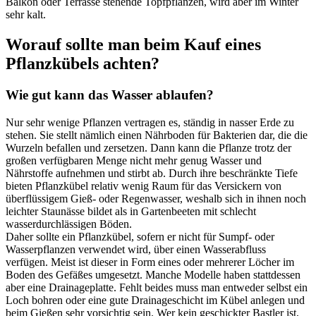
Balkon oder Terrasse stehende Topfpflanzen, wird aber im Winter
sehr kalt.
Worauf sollte man beim Kauf eines
Pflanzkübels achten?
Wie gut kann das Wasser ablaufen?
Nur sehr wenige Pflanzen vertragen es, ständig in nasser Erde zu
stehen. Sie stellt nämlich einen Nährboden für Bakterien dar, die die
Wurzeln befallen und zersetzen. Dann kann die Pflanze trotz der
großen verfügbaren Menge nicht mehr genug Wasser und
Nährstoffe aufnehmen und stirbt ab. Durch ihre beschränkte Tiefe
bieten Pflanzkübel relativ wenig Raum für das Versickern von
überflüssigem Gieß- oder Regenwasser, weshalb sich in ihnen noch
leichter Staunässe bildet als in Gartenbeeten mit schlecht
wasserdurchlässigen Böden.
Daher sollte ein Pflanzkübel, sofern er nicht für Sumpf- oder
Wasserpflanzen verwendet wird, über einen Wasserabfluss
verfügen. Meist ist dieser in Form eines oder mehrerer Löcher im
Boden des Gefäßes umgesetzt. Manche Modelle haben stattdessen
aber eine Drainageplatte. Fehlt beides muss man entweder selbst ein
Loch bohren oder eine gute Drainageschicht im Kübel anlegen und
beim Gießen sehr vorsichtig sein. Wer kein geschickter Bastler ist,