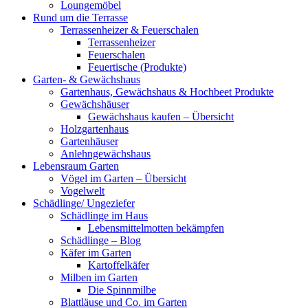
Loungemöbel
Rund um die Terrasse
Terrassenheizer & Feuerschalen
Terrassenheizer
Feuerschalen
Feuertische (Produkte)
Garten- & Gewächshaus
Gartenhaus, Gewächshaus & Hochbeet Produkte
Gewächshäuser
Gewächshaus kaufen – Übersicht
Holzgartenhaus
Gartenhäuser
Anlehngewächshaus
Lebensraum Garten
Vögel im Garten – Übersicht
Vogelwelt
Schädlinge/ Ungeziefer
Schädlinge im Haus
Lebensmittelmotten bekämpfen
Schädlinge – Blog
Käfer im Garten
Kartoffelkäfer
Milben im Garten
Die Spinnmilbe
Blattläuse und Co. im Garten