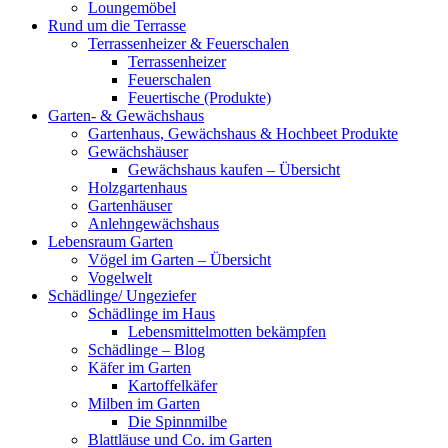
Loungemöbel
Rund um die Terrasse
Terrassenheizer & Feuerschalen
Terrassenheizer
Feuerschalen
Feuertische (Produkte)
Garten- & Gewächshaus
Gartenhaus, Gewächshaus & Hochbeet Produkte
Gewächshäuser
Gewächshaus kaufen – Übersicht
Holzgartenhaus
Gartenhäuser
Anlehngewächshaus
Lebensraum Garten
Vögel im Garten – Übersicht
Vogelwelt
Schädlinge/ Ungeziefer
Schädlinge im Haus
Lebensmittelmotten bekämpfen
Schädlinge – Blog
Käfer im Garten
Kartoffelkäfer
Milben im Garten
Die Spinnmilbe
Blattläuse und Co. im Garten