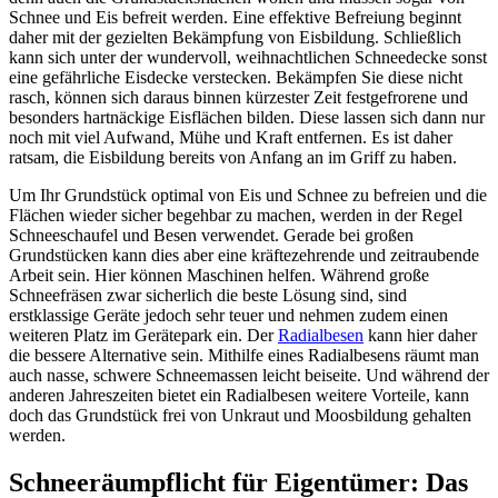
Schnee und Eis befreit werden. Eine effektive Befreiung beginnt
daher mit der gezielten Bekämpfung von Eisbildung. Schließlich
kann sich unter der wundervoll, weihnachtlichen Schneedecke sonst
eine gefährliche Eisdecke verstecken. Bekämpfen Sie diese nicht
rasch, können sich daraus binnen kürzester Zeit festgefrorene und
besonders hartnäckige Eisflächen bilden. Diese lassen sich dann nur
noch mit viel Aufwand, Mühe und Kraft entfernen. Es ist daher
ratsam, die Eisbildung bereits von Anfang an im Griff zu haben.
Um Ihr Grundstück optimal von Eis und Schnee zu befreien und die
Flächen wieder sicher begehbar zu machen, werden in der Regel
Schneeschaufel und Besen verwendet. Gerade bei großen
Grundstücken kann dies aber eine kräftezehrende und zeitraubende
Arbeit sein. Hier können Maschinen helfen. Während große
Schneefräsen zwar sicherlich die beste Lösung sind, sind
erstklassige Geräte jedoch sehr teuer und nehmen zudem einen
weiteren Platz im Gerätepark ein. Der
Radialbesen
kann hier daher
die bessere Alternative sein. Mithilfe eines Radialbesens räumt man
auch nasse, schwere Schneemassen leicht beiseite. Und während der
anderen Jahreszeiten bietet ein Radialbesen weitere Vorteile, kann
doch das Grundstück frei von Unkraut und Moosbildung gehalten
werden.
Schneeräumpflicht für Eigentümer: Das