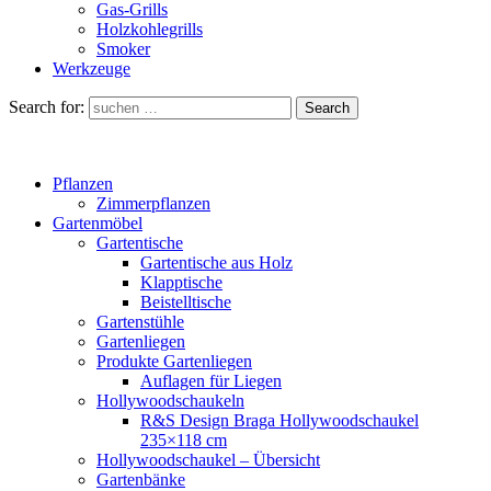
Gas-Grills
Holzkohlegrills
Smoker
Werkzeuge
Search for:
Search
Pflanzen
Zimmerpflanzen
Gartenmöbel
Gartentische
Gartentische aus Holz
Klapptische
Beistelltische
Gartenstühle
Gartenliegen
Produkte Gartenliegen
Auflagen für Liegen
Hollywoodschaukeln
R&S Design Braga Hollywoodschaukel
235×118 cm
Hollywoodschaukel – Übersicht
Gartenbänke