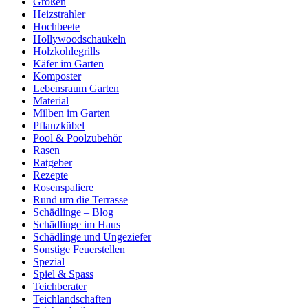
Größen
Heizstrahler
Hochbeete
Hollywoodschaukeln
Holzkohlegrills
Käfer im Garten
Komposter
Lebensraum Garten
Material
Milben im Garten
Pflanzkübel
Pool & Poolzubehör
Rasen
Ratgeber
Rezepte
Rosenspaliere
Rund um die Terrasse
Schädlinge – Blog
Schädlinge im Haus
Schädlinge und Ungeziefer
Sonstige Feuerstellen
Spezial
Spiel & Spass
Teichberater
Teichlandschaften