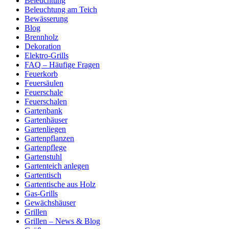
Beleuchtung
Beleuchtung am Teich
Bewässerung
Blog
Brennholz
Dekoration
Elektro-Grills
FAQ – Häufige Fragen
Feuerkorb
Feuersäulen
Feuerschale
Feuerschalen
Gartenbank
Gartenhäuser
Gartenliegen
Gartenpflanzen
Gartenpflege
Gartenstuhl
Gartenteich anlegen
Gartentisch
Gartentische aus Holz
Gas-Grills
Gewächshäuser
Grillen
Grillen – News & Blog