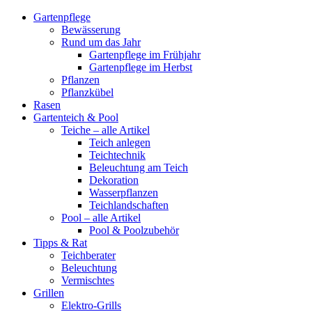
Gartenpflege
Bewässerung
Rund um das Jahr
Gartenpflege im Frühjahr
Gartenpflege im Herbst
Pflanzen
Pflanzkübel
Rasen
Gartenteich & Pool
Teiche – alle Artikel
Teich anlegen
Teichtechnik
Beleuchtung am Teich
Dekoration
Wasserpflanzen
Teichlandschaften
Pool – alle Artikel
Pool & Poolzubehör
Tipps & Rat
Teichberater
Beleuchtung
Vermischtes
Grillen
Elektro-Grills