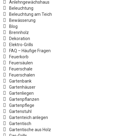
Anlehngewächshaus
Beleuchtung
Beleuchtung am Teich
Bewässerung
Blog
Brennholz
Dekoration
Elektro-Grills
FAQ – Häufige Fragen
Feuerkorb
Feuersäulen
Feuerschale
Feuerschalen
Gartenbank
Gartenhäuser
Gartenliegen
Gartenpflanzen
Gartenpflege
Gartenstuhl
Gartenteich anlegen
Gartentisch
Gartentische aus Holz
Gas-Grills