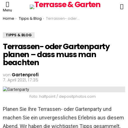
S
Menu
You are here:
Home
Tipps & Blog
Terrassen- oder Gartenparty planen – dass muss man beachten
TIPPS & BLOG
Terrassen- oder Gartenparty
planen – dass muss man
beachten
von
Gartenprofi
7. April 2021, 17:35
Foto: halfpoint / depositphotos.com
Planen Sie Ihre Terrassen- oder Gartenparty und
machen Sie ein unvergessliches Erlebnis aus diesem
Abend. Wir haben die wichtigsten Tipps gesammelt,