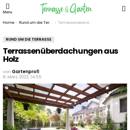
S
Menu
You are here:
Home
Rund um die Terrasse
Terrassenüberdachungen aus Holz
RUND UM DIE TERRASSE
Terrassenüberdachungen aus
Holz
von
Gartenprofi
8. März 2022, 14:55