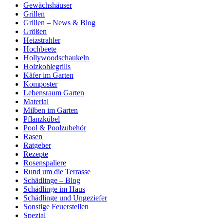
Gewächshäuser
Grillen
Grillen – News & Blog
Größen
Heizstrahler
Hochbeete
Hollywoodschaukeln
Holzkohlegrills
Käfer im Garten
Komposter
Lebensraum Garten
Material
Milben im Garten
Pflanzkübel
Pool & Poolzubehör
Rasen
Ratgeber
Rezepte
Rosenspaliere
Rund um die Terrasse
Schädlinge – Blog
Schädlinge im Haus
Schädlinge und Ungeziefer
Sonstige Feuerstellen
Spezial