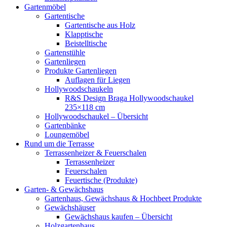
Gartenmöbel
Gartentische
Gartentische aus Holz
Klapptische
Beistelltische
Gartenstühle
Gartenliegen
Produkte Gartenliegen
Auflagen für Liegen
Hollywoodschaukeln
R&S Design Braga Hollywoodschaukel
235×118 cm
Hollywoodschaukel – Übersicht
Gartenbänke
Loungemöbel
Rund um die Terrasse
Terrassenheizer & Feuerschalen
Terrassenheizer
Feuerschalen
Feuertische (Produkte)
Garten- & Gewächshaus
Gartenhaus, Gewächshaus & Hochbeet Produkte
Gewächshäuser
Gewächshaus kaufen – Übersicht
Holzgartenhaus