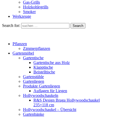
Gas-Grills
Holzkohlegrills
Smoker
Werkzeuge
Search for:
Search
Pflanzen
Zimmerpflanzen
Gartenmöbel
Gartentische
Gartentische aus Holz
Klapptische
Beistelltische
Gartenstühle
Gartenliegen
Produkte Gartenliegen
Auflagen für Liegen
Hollywoodschaukeln
R&S Design Braga Hollywoodschaukel
235×118 cm
Hollywoodschaukel – Übersicht
Gartenbänke