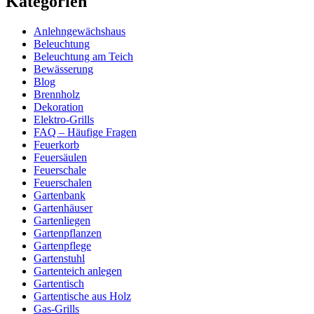
Kategorien
Anlehngewächshaus
Beleuchtung
Beleuchtung am Teich
Bewässerung
Blog
Brennholz
Dekoration
Elektro-Grills
FAQ – Häufige Fragen
Feuerkorb
Feuersäulen
Feuerschale
Feuerschalen
Gartenbank
Gartenhäuser
Gartenliegen
Gartenpflanzen
Gartenpflege
Gartenstuhl
Gartenteich anlegen
Gartentisch
Gartentische aus Holz
Gas-Grills