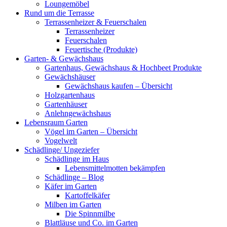
Loungemöbel
Rund um die Terrasse
Terrassenheizer & Feuerschalen
Terrassenheizer
Feuerschalen
Feuertische (Produkte)
Garten- & Gewächshaus
Gartenhaus, Gewächshaus & Hochbeet Produkte
Gewächshäuser
Gewächshaus kaufen – Übersicht
Holzgartenhaus
Gartenhäuser
Anlehngewächshaus
Lebensraum Garten
Vögel im Garten – Übersicht
Vogelwelt
Schädlinge/ Ungeziefer
Schädlinge im Haus
Lebensmittelmotten bekämpfen
Schädlinge – Blog
Käfer im Garten
Kartoffelkäfer
Milben im Garten
Die Spinnmilbe
Blattläuse und Co. im Garten