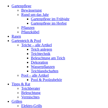
Gartenpflege
Bewässerung
Rund um das Jahr
Gartenpflege im Frühjahr
Gartenpflege im Herbst
Pflanzen
Pflanzkübel
Rasen
Gartenteich & Pool
Teiche – alle Artikel
Teich anlegen
Teichtechnik
Beleuchtung am Teich
Dekoration
Wasserpflanzen
Teichlandschaften
Pool – alle Artikel
Pool & Poolzubehör
Tipps & Rat
Teichberater
Beleuchtung
Vermischtes
Grillen
Elektro-Grills