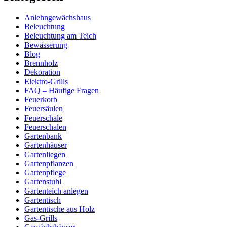
Anlehngewächshaus
Beleuchtung
Beleuchtung am Teich
Bewässerung
Blog
Brennholz
Dekoration
Elektro-Grills
FAQ – Häufige Fragen
Feuerkorb
Feuersäulen
Feuerschale
Feuerschalen
Gartenbank
Gartenhäuser
Gartenliegen
Gartenpflanzen
Gartenpflege
Gartenstuhl
Gartenteich anlegen
Gartentisch
Gartentische aus Holz
Gas-Grills