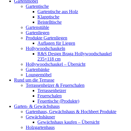
Gartenmöbel
Gartentische
Gartentische aus Holz
Klapptische
Beistelltische
Gartenstühle
Gartenliegen
Produkte Gartenliegen
Auflagen für Liegen
Hollywoodschaukeln
R&S Design Braga Hollywoodschaukel
235×118 cm
Hollywoodschaukel – Übersicht
Gartenbänke
Loungemöbel
Rund um die Terrasse
Terrassenheizer & Feuerschalen
Terrassenheizer
Feuerschalen
Feuertische (Produkte)
Garten- & Gewächshaus
Gartenhaus, Gewächshaus & Hochbeet Produkte
Gewächshäuser
Gewächshaus kaufen – Übersicht
Holzgartenhaus