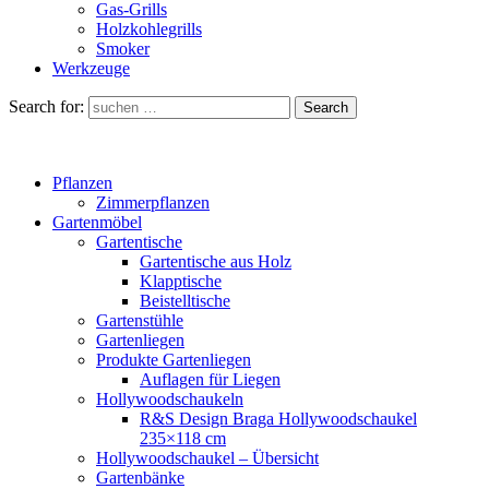
Gas-Grills
Holzkohlegrills
Smoker
Werkzeuge
Search for:
Search
Pflanzen
Zimmerpflanzen
Gartenmöbel
Gartentische
Gartentische aus Holz
Klapptische
Beistelltische
Gartenstühle
Gartenliegen
Produkte Gartenliegen
Auflagen für Liegen
Hollywoodschaukeln
R&S Design Braga Hollywoodschaukel
235×118 cm
Hollywoodschaukel – Übersicht
Gartenbänke