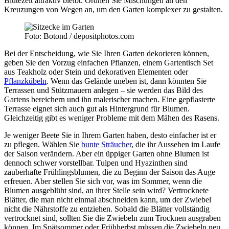
Blütezeit attraktiv bleibt. Ordnen Sie Mischungen an den
Kreuzungen von Wegen an, um den Garten komplexer zu gestalten.
Foto: Botond / depositphotos.com
Bei der Entscheidung, wie Sie Ihren Garten dekorieren können,
geben Sie den Vorzug einfachen Pflanzen, einem Gartentisch Set
aus Teakholz oder Stein und dekorativen Elementen oder
Pflanzkübeln
. Wenn das Gelände uneben ist, dann könnten Sie
Terrassen und Stützmauern anlegen – sie werden das Bild des
Gartens bereichern und ihn malerischer machen. Eine gepflasterte
Terrasse eignet sich auch gut als Hintergrund für Blumen.
Gleichzeitig gibt es weniger Probleme mit dem Mähen des Rasens.
Je weniger Beete Sie in Ihrem Garten haben, desto einfacher ist er
zu pflegen. Wählen Sie
bunte Sträucher
, die ihr Aussehen im Laufe
der Saison verändern. Aber ein üppiger Garten ohne Blumen ist
dennoch schwer vorstellbar. Tulpen und Hyazinthen sind
zauberhafte Frühlingsblumen, die zu Beginn der Saison das Auge
erfreuen. Aber stellen Sie sich vor, was im Sommer, wenn die
Blumen ausgeblüht sind, an ihrer Stelle sein wird? Vertrocknete
Blätter, die man nicht einmal abschneiden kann, um der Zwiebel
nicht die Nährstoffe zu entziehen. Sobald die Blätter vollständig
vertrocknet sind, sollten Sie die Zwiebeln zum Trocknen ausgraben
können. Im Spätsommer oder Frühherbst müssen die Zwiebeln neu