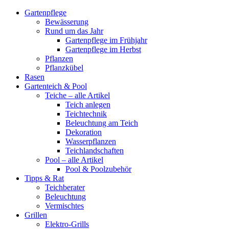
Gartenpflege
Bewässerung
Rund um das Jahr
Gartenpflege im Frühjahr
Gartenpflege im Herbst
Pflanzen
Pflanzkübel
Rasen
Gartenteich & Pool
Teiche – alle Artikel
Teich anlegen
Teichtechnik
Beleuchtung am Teich
Dekoration
Wasserpflanzen
Teichlandschaften
Pool – alle Artikel
Pool & Poolzubehör
Tipps & Rat
Teichberater
Beleuchtung
Vermischtes
Grillen
Elektro-Grills