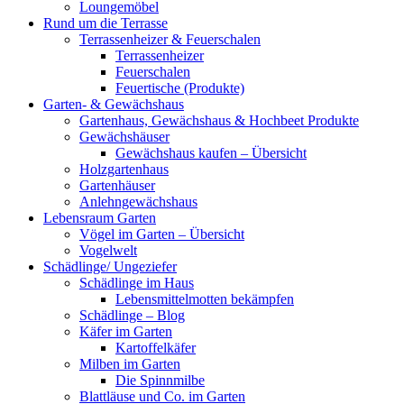
Loungemöbel
Rund um die Terrasse
Terrassenheizer & Feuerschalen
Terrassenheizer
Feuerschalen
Feuertische (Produkte)
Garten- & Gewächshaus
Gartenhaus, Gewächshaus & Hochbeet Produkte
Gewächshäuser
Gewächshaus kaufen – Übersicht
Holzgartenhaus
Gartenhäuser
Anlehngewächshaus
Lebensraum Garten
Vögel im Garten – Übersicht
Vogelwelt
Schädlinge/ Ungeziefer
Schädlinge im Haus
Lebensmittelmotten bekämpfen
Schädlinge – Blog
Käfer im Garten
Kartoffelkäfer
Milben im Garten
Die Spinnmilbe
Blattläuse und Co. im Garten