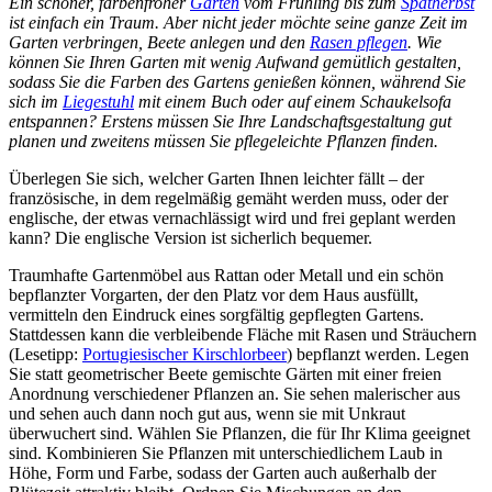
Ein schöner, farbenfroher
Garten
vom Frühling bis zum
Spätherbst
ist einfach ein Traum. Aber nicht jeder möchte seine ganze Zeit im
Garten verbringen, Beete anlegen und den
Rasen pflegen
. Wie
können Sie Ihren Garten mit wenig Aufwand gemütlich gestalten,
sodass Sie die Farben des Gartens genießen können, während Sie
sich im
Liegestuhl
mit einem Buch oder auf einem Schaukelsofa
entspannen? Erstens müssen Sie Ihre Landschaftsgestaltung gut
planen und zweitens müssen Sie pflegeleichte Pflanzen finden.
Überlegen Sie sich, welcher Garten Ihnen leichter fällt – der
französische, in dem regelmäßig gemäht werden muss, oder der
englische, der etwas vernachlässigt wird und frei geplant werden
kann? Die englische Version ist sicherlich bequemer.
Traumhafte Gartenmöbel aus Rattan oder Metall und ein schön
bepflanzter Vorgarten, der den Platz vor dem Haus ausfüllt,
vermitteln den Eindruck eines sorgfältig gepflegten Gartens.
Stattdessen kann die verbleibende Fläche mit Rasen und Sträuchern
(Lesetipp:
Portugiesischer Kirschlorbeer
) bepflanzt werden. Legen
Sie statt geometrischer Beete gemischte Gärten mit einer freien
Anordnung verschiedener Pflanzen an. Sie sehen malerischer aus
und sehen auch dann noch gut aus, wenn sie mit Unkraut
überwuchert sind. Wählen Sie Pflanzen, die für Ihr Klima geeignet
sind. Kombinieren Sie Pflanzen mit unterschiedlichem Laub in
Höhe, Form und Farbe, sodass der Garten auch außerhalb der