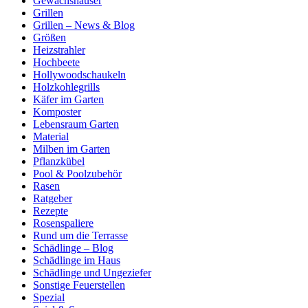
Gewächshäuser
Grillen
Grillen – News & Blog
Größen
Heizstrahler
Hochbeete
Hollywoodschaukeln
Holzkohlegrills
Käfer im Garten
Komposter
Lebensraum Garten
Material
Milben im Garten
Pflanzkübel
Pool & Poolzubehör
Rasen
Ratgeber
Rezepte
Rosenspaliere
Rund um die Terrasse
Schädlinge – Blog
Schädlinge im Haus
Schädlinge und Ungeziefer
Sonstige Feuerstellen
Spezial