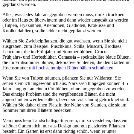
gepflanzt werden.
Alles, was jedes Jahr ausgegraben werden muss, um zu trocknen
oder im Haus zu überwintern und dann wieder ausgesät zu werden
(Tulpen, Hyazinthen, Anemonen, Gladiolen, Krokusse und
Knollendahlien), sollte leider nicht gepflanzt werden.
Wählen Sie Zwiebelpflanzen, die gut wachsen, wenn Sie sie nicht
ausgraben, zum Beispiel: Puschkinia, Scilla, Muscari, Brodiaea,
Leucojum, die im Frühjahr und Sommer blühen, Crocus –
Frühjahrs- und Herbstblüher, Camassia – spektakuläre blaue Blüten,
die im Frühsommer blühen, dekorative Schleifen, die den Garten im
Hochsommer
mit hochstämmigen Blütenbällen schmücken
.
Wenn Sie von Tulpen träumen, pflanzen Sie nur Wildarten. Sie
sehen ziemlich ungewöhnlich aus. Narzissen hingegen können 4-5
Jahre lang gut an einem Ort blühen, ohne umgegraben zu werden.
Das einzige Problem sind die vergilbenden Blätter, die nicht
abgeschnitten werden sollten, bevor sie vollständig getrocknet sind.
Wählen Sie daher einen Platz in der Nähe von Stauden, die sie im
Sommer mit ihren Blättern bedecken.
Man muss kein Landschaftsgärtner sein, um zu verstehen, dass ein
schöner Garten nicht nur aus Design und gut platzierten Pflanzen
besteht. Ein Garten ist erst dann richtig schön, wenn er unter