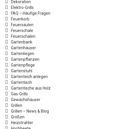
Dekoration
Elektro-Grills
FAQ – Häufige Fragen
Feuerkorb
Feuersäulen
Feuerschale
Feuerschalen
Gartenbank
Gartenhäuser
Gartenliegen
Gartenpflanzen
Gartenpflege
Gartenstuhl
Gartenteich anlegen
Gartentisch
Gartentische aus Holz
Gas-Grills
Gewächshäuser
Grillen
Grillen – News & Blog
Größen
Heizstrahler
Hochbeete