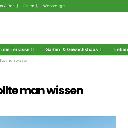
ps & Rat
Grillen
Werkzeuge
 die Terrasse
Garten- & Gewächshaus
Leben
llte man wissen
ollte man wissen