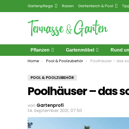
Gartenpflege
Rasen
Gartenteich & Pool
Tip
Pflanzen
Gartenmöbel
Rund um
You are here:
Home
Pool & Poolzubehör
Poolhäuser – das so
POOL & POOLZUBEHÖR
Poolhäuser – das s
von
Gartenprofi
14. September 2021, 07:50