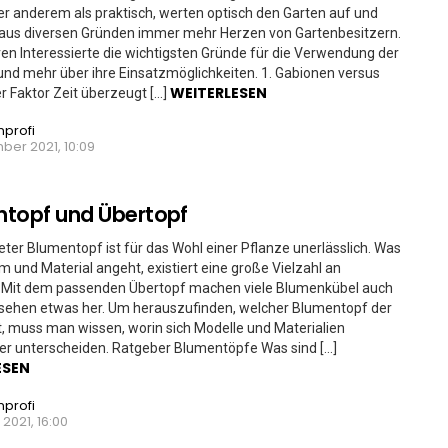
er anderem als praktisch, werten optisch den Garten auf und
aus diversen Gründen immer mehr Herzen von Gartenbesitzern.
ren Interessierte die wichtigsten Gründe für die Verwendung der
nd mehr über ihre Einsatzmöglichkeiten. 1. Gabionen versus
WEITERLESEN
r Faktor Zeit überzeugt […]
nprofi
ber 2021, 10:09
topf und Übertopf
eter Blumentopf ist für das Wohl einer Pflanze unerlässlich. Was
m und Material angeht, existiert eine große Vielzahl an
. Mit dem passenden Übertopf machen viele Blumenkübel auch
esehen etwas her. Um herauszufinden, welcher Blumentopf der
st, muss man wissen, worin sich Modelle und Materialien
er unterscheiden. Ratgeber Blumentöpfe Was sind […]
ESEN
nprofi
 2021, 16:00