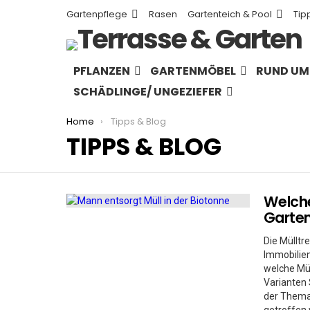
Gartenpflege
Rasen
Gartenteich & Pool
Tip
PFLANZEN
GARTENMÖBEL
RUND UM 
SCHÄDLINGE/ UNGEZIEFER
You are here:
Home
Tipps & Blog
TIPPS & BLOG
Welche
MORE
STORIES
Garte
Die Mülltr
Immobilien
welche Mül
Varianten
der Themat