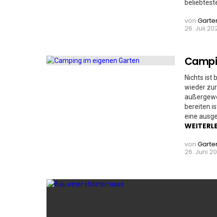
beliebtest
von
Garte
26. Juli 202
Campin
Nichts ist
wieder zur
außergewöh
bereiten i
eine ausge
WEITERL
von
Garte
26. Juni 20