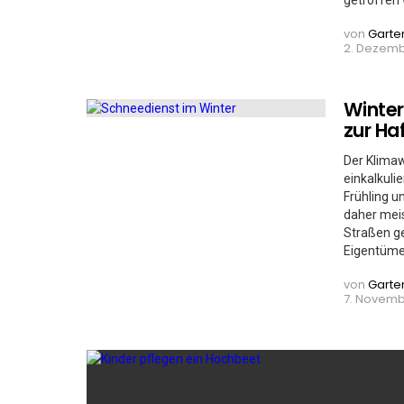
getroffen 
von
Garte
2. Dezembe
Winter
zur Ha
Der Klimaw
einkalkuli
Frühling u
daher mei
Straßen ge
Eigentümer
von
Garte
7. Novembe