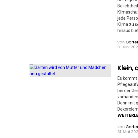
Beliebthei
Klimaschut
jede Perso
Klima zu s
hinaus bie
von
Garte
8. Juni 202
Klein,
Es kommt n
Pflegeauf
bei der Ge
vorhandene
Denn mit g
Dekoreleme
WEITERL
von
Garte
31. Mai 202