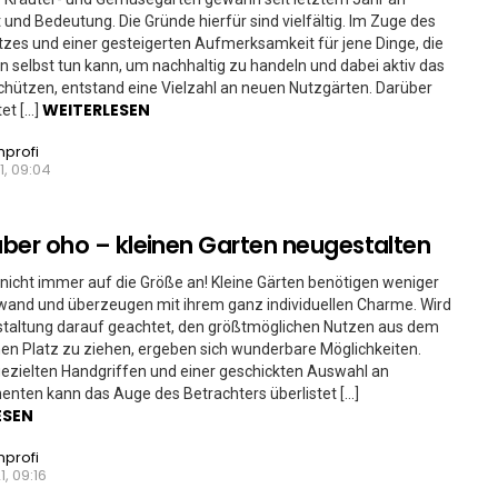
t und Bedeutung. Die Gründe hierfür sind vielfältig. Im Zuge des
zes und einer gesteigerten Aufmerksamkeit für jene Dinge, die
n selbst tun kann, um nachhaltig zu handeln und dabei aktiv das
chützen, entstand eine Vielzahl an neuen Nutzgärten. Darüber
WEITERLESEN
tet […]
nprofi
1, 09:04
 aber oho – kleinen Garten neugestalten
icht immer auf die Größe an! Kleine Gärten benötigen weniger
wand und überzeugen mit ihrem ganz individuellen Charme. Wird
staltung darauf geachtet, den größtmöglichen Nutzen aus dem
n Platz zu ziehen, ergeben sich wunderbare Möglichkeiten.
ezielten Handgriffen und einer geschickten Auswahl an
nten kann das Auge des Betrachters überlistet […]
ESEN
nprofi
1, 09:16