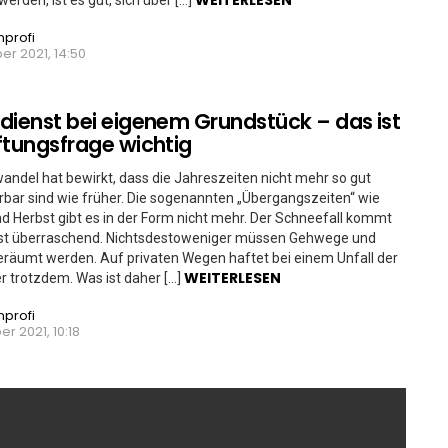
WEITERLESEN
werden, ist es gut, sich über […]
nprofi
r 2021, 14:50
dienst bei eigenem Grundstück – das ist
ftungsfrage wichtig
andel hat bewirkt, dass die Jahreszeiten nicht mehr so gut
erbar sind wie früher. Die sogenannten „Übergangszeiten“ wie
nd Herbst gibt es in der Form nicht mehr. Der Schneefall kommt
st überraschend. Nichtsdestoweniger müssen Gehwege und
räumt werden. Auf privaten Wegen haftet bei einem Unfall der
WEITERLESEN
 trotzdem. Was ist daher […]
nprofi
r 2021, 10:18