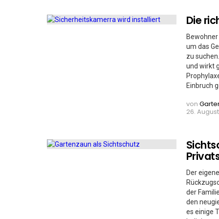
Die ri
Bewohner 
um das Geb
zu suchen.
und wirkt 
Prophylaxe
Einbruch g
von
Garte
26. August 
Sichts
Privat
Der eigene
Rückzugsor
der Famili
den neugie
es einige 