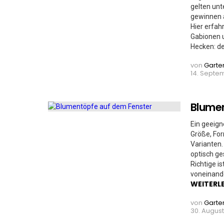
gelten unt
gewinnen 
Hier erfah
Gabionen u
Hecken: de
von
Garte
14. Septem
Blumen
Ein geeign
Größe, For
Varianten
optisch g
Richtige i
voneinand
WEITERL
von
Garte
30. August