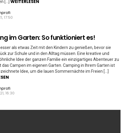
WEITERLESEN
en […]
nprofi
1, 17:50
g im Garten: So funktioniert es!
 besser als etwas Zeit mit den Kindern zu genießen, bevor sie
ück zur Schule und in den Alltag müssen. Eine kreative und
nliche Idee der ganzen Familie ein einzigartiges Abenteuer zu
st das Campen im eigenen Garten. Camping in Ihrem Garten ist
zeichnete Idee, um die lauen Sommernächte im Freien […]
ESEN
nprofi
21, 16:30