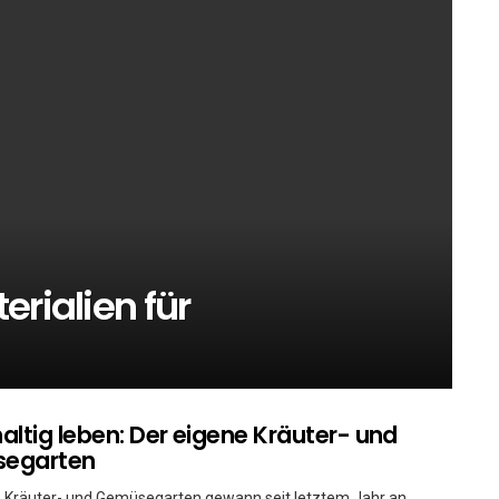
erialien für
ltig leben: Der eigene Kräuter- und
egarten
e Kräuter- und Gemüsegarten gewann seit letztem Jahr an